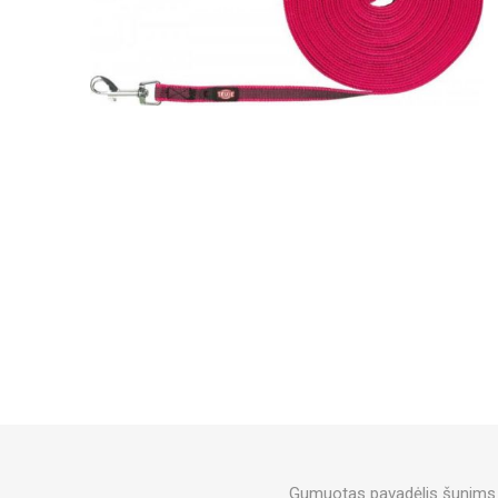
Gumuotas pavadėlis šunims su k