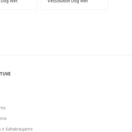
n Dog Wet
VetSolution Dog Wet
tinal Low Fat
Renal/Oxalate 150 g
TUVĖ
ams
ams
 ir šaltakraujams