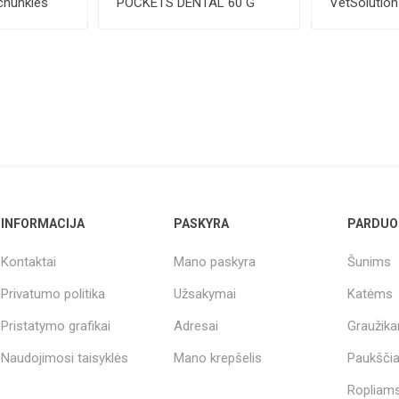
chunkies
POCKETS DENTAL 60 G
VetSolutio
Gastrointes
15...
INFORMACIJA
PASKYRA
PARDUO
Kontaktai
Mano paskyra
Šunims
Privatumo politika
Užsakymai
Katėms
Pristatymo grafikai
Adresai
Graužik
Naudojimosi taisyklės
Mano krepšelis
Paukšči
Ropliams