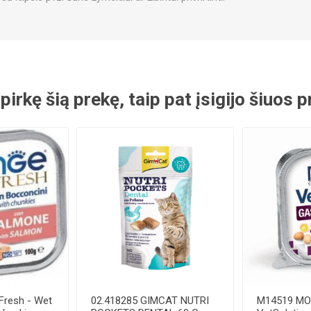
 pirkę šią prekę, taip pat įsigijo šiuos
resh - Wet
02.418285 GIMCAT NUTRI
M14519 M