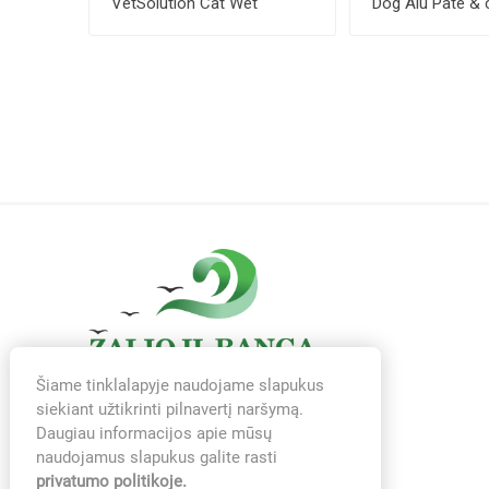
VetSolution Cat Wet
Dog Alu Pate & 
Gastrointestinal 100 g
salmon 100 ...
Šiame tinklalapyje naudojame slapukus
siekiant užtikrinti pilnavertį naršymą.
Daugiau informacijos apie mūsų
naudojamus slapukus galite rasti
privatumo politikoje.