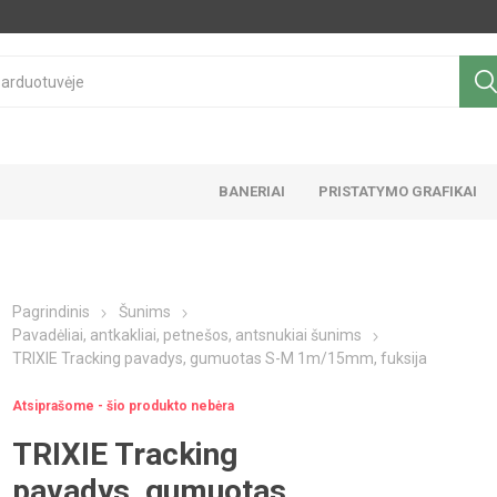
BANERIAI
PRISTATYMO GRAFIKAI
Pagrindinis
Šunims
Pavadėliai, antkakliai, petnešos, antsnukiai šunims
TRIXIE Tracking pavadys, gumuotas S-M 1m/15mm, fuksija
Atsiprašome - šio produkto nebėra
TRIXIE Tracking
pavadys, gumuotas