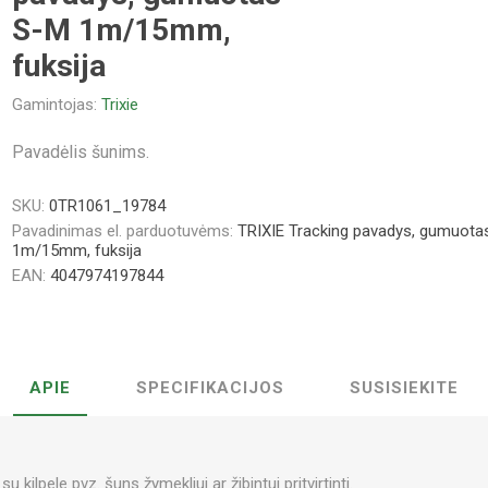
S-M 1m/15mm,
fuksija
Gamintojas:
Trixie
Pavadėlis šunims.
SKU:
0TR1061_19784
Pavadinimas el. parduotuvėms:
TRIXIE Tracking pavadys, gumuota
1m/15mm, fuksija
EAN:
4047974197844
APIE
SPECIFIKACIJOS
SUSISIEKITE
ilpele pvz. šuns žymekliui ar žibintui pritvirtinti.