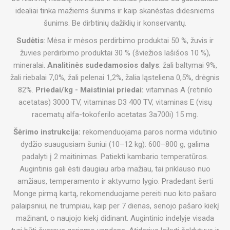
idealiai tinka mažiems šunims ir kaip skanėstas didesniems
šunims. Be dirbtinių dažiklių ir konservantų.
Sudėtis
: Mėsa ir mėsos perdirbimo produktai 50 %, žuvis ir
žuvies perdirbimo produktai 30 % (šviežios lašišos 10 %),
mineralai.
Analitinės sudedamosios dalys
: žali baltymai 9%,
žali riebalai 7,0%, žali pelenai 1,2%, žalia ląsteliena 0,5%, drėgnis
82%.
Priedai/kg - Maistiniai priedai:
vitaminas A (retinilo
acetatas) 3000 TV, vitaminas D3 400 TV, vitaminas E (visų
racematų alfa-tokoferilo acetatas 3a700i) 15 mg.
Šėrimo instrukcija:
rekomenduojama paros norma vidutinio
dydžio suaugusiam šuniui (10–12 kg): 600–800 g, galima
padalyti į 2 maitinimas.
Patiekti kambario temperatūros.
Augintinis gali ėsti daugiau arba mažiau, tai priklauso nuo
amžiaus, temperamento ir aktyvumo lygio. Pradedant šerti
Monge pirmą kartą, rekomenduojame pereiti nuo kito pašaro
palaipsniui, ne trumpiau, kaip per 7 dienas, senojo pašaro kiekį
mažinant, o naujojo kiekį didinant. Augintinio indelyje visada