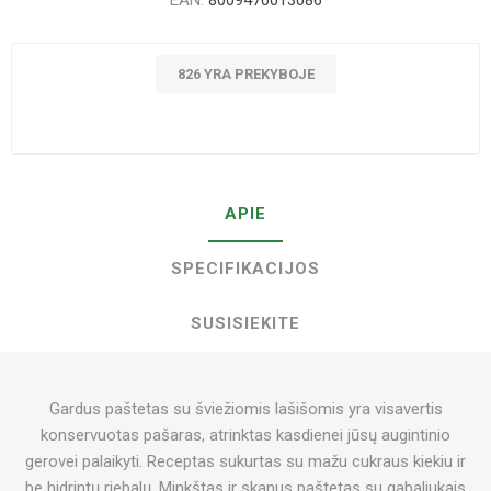
EAN:
8009470013086
826 YRA PREKYBOJE
APIE
SPECIFIKACIJOS
SUSISIEKITE
Gardus paštetas su šviežiomis lašišomis yra visavertis
konservuotas pašaras, atrinktas kasdienei jūsų augintinio
gerovei palaikyti. Receptas sukurtas su mažu cukraus kiekiu ir
be hidrintų riebalų. Minkštas ir skanus paštetas su gabaliukais