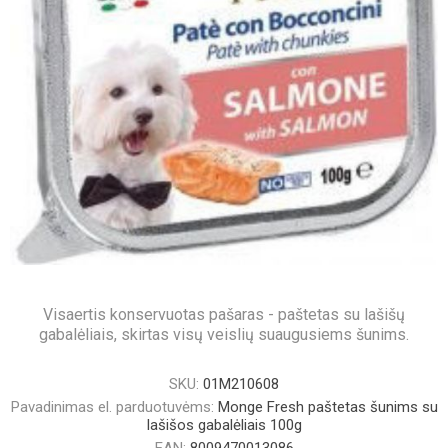
Visaertis konservuotas pašaras - paštetas su lašišų
gabalėliais, skirtas visų veislių suaugusiems šunims.
SKU:
01M210608
Pavadinimas el. parduotuvėms:
Monge Fresh paštetas šunims su
lašišos gabalėliais 100g