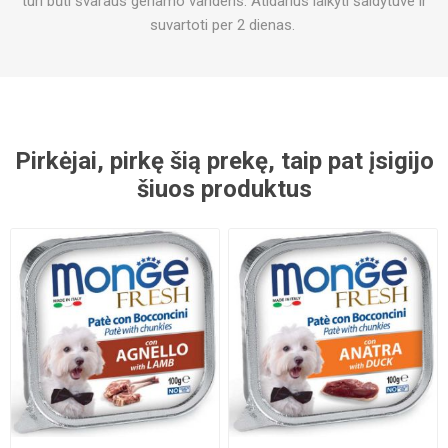
turi būti švaraus geriamo vandens. Atidarius laikyti šaldytuve ir
suvartoti per 2 dienas.
Pirkėjai, pirkę šią prekę, taip pat įsigijo
šiuos produktus