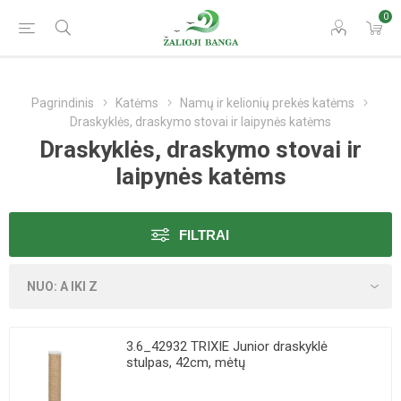
0
Pagrindinis
Katėms
Namų ir kelionių prekės katėms
Draskyklės, draskymo stovai ir laipynės katėms
Draskyklės, draskymo stovai ir
laipynės katėms
FILTRAI
3.6_42932 TRIXIE Junior draskyklė
stulpas, 42cm, mėtų