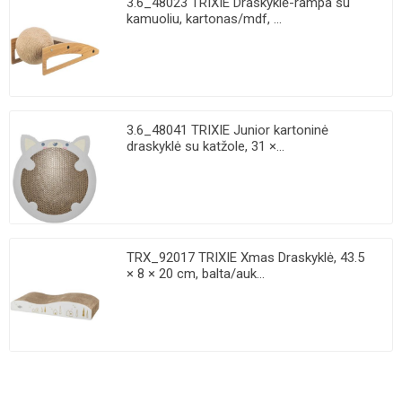
3.6_48023 TRIXIE Draskyklė-rampa su
kamuoliu, kartonas/mdf, ...
3.6_48041 TRIXIE Junior kartoninė
draskyklė su katžole, 31 ×...
TRX_92017 TRIXIE Xmas Draskyklė, 43.5
× 8 × 20 cm, balta/auk...