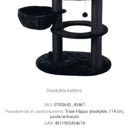
Draskyklė katėms.
SKU:
0TR3643_43467
Pavadinimas el. parduotuvėms:
Trixie Filippo draskyklė, 114 cm,
juoda/antracito
EAN:
4011905434674