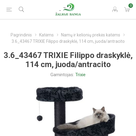
0
Pagrindinis
Katėms
Namų ir kelionių prekės katėms
3.6_43467 TRIXIE Filippo draskyklė, 114 cm, juoda/antracito
3.6_43467 TRIXIE Filippo draskyklė,
114 cm, juoda/antracito
Gamintojas:
Trixie