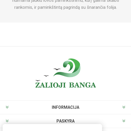
nuimama jaukiu lovos paminkštinimu, kurį galima skalbti
rankomis, ir paminkštintą pagrindą su šnarančia folija.
INFORMACIJA
PASKYRA