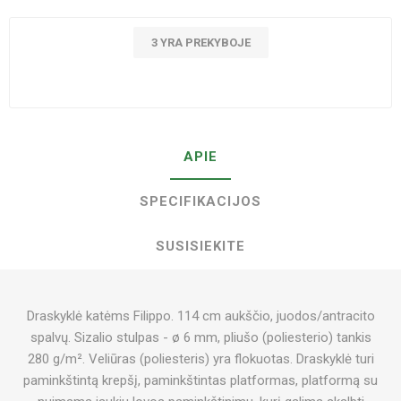
3 YRA PREKYBOJE
APIE
SPECIFIKACIJOS
SUSISIEKITE
Draskyklė katėms Filippo. 114 cm aukščio, juodos/antracito
spalvų. Sizalio stulpas - ø 6 mm, pliušo (poliesterio) tankis
280 g/m². Veliūras (poliesteris) yra flokuotas. Draskyklė turi
paminkštintą krepšį, paminkštintas platformas, platformą su