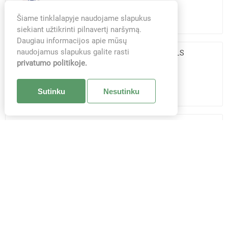
Šiame tinklalapyje naudojame slapukus
siekiant užtikrinti pilnavertį naršymą.
Daugiau informacijos apie mūsų
naudojamus slapukus galite rasti
02.605173 BIOKAT'S DEO PEARLS
COTTON BLOSSOM 700G
privatumo politikoje.
Sutinku
Nesutinku
02.605180 BIOKAT'S ACTIVE PEARLS
700ML
1.1_30514 TRIXIE Orléans striukė, S 40
cm, juoda