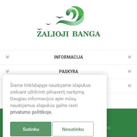
INFORMACIJA
PASKYRA
Šiame tinklalapyje naudojame slapukus
PARDUOTUVĖ
siekiant užtikrinti pilnavertį naršymą.
Daugiau informacijos apie mūsų
naudojamus slapukus galite rasti
privatumo politikoje.
Sistema -
nopCommerce
© 2026 Žalioji banga. Visos teisės saugomos.
Sutinku
Nesutinku
Sprendimas -