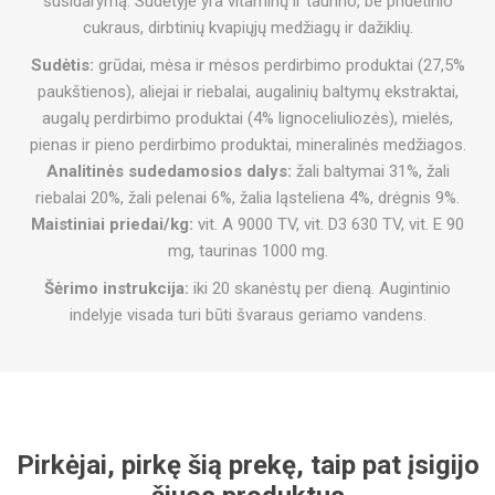
susidarymą. Sudėtyje yra vitaminų ir taurino, be pridėtinio
cukraus, dirbtinių kvapiųjų medžiagų ir dažiklių.
Sudėtis:
grūdai, mėsa ir mėsos perdirbimo produktai (27,5%
paukštienos), aliejai ir riebalai, augalinių baltymų ekstraktai,
augalų perdirbimo produktai (4% lignoceliuliozės), mielės,
pienas ir pieno perdirbimo produktai, mineralinės medžiagos.
Analitinės sudedamosios dalys:
žali baltymai
31%, žali
riebalai 20%, žali pelenai 6%, žalia ląsteliena 4%, drėgnis 9%.
Maistiniai priedai/kg:
vit. A 9000 TV, vit. D3 630 TV, vit. E 90
mg, taurinas 1000 mg.
Šėrimo instrukcija:
iki 20 skanėstų per dieną. Augintinio
indelyje visada turi būti švaraus geriamo vandens.
Pirkėjai, pirkę šią prekę, taip pat įsigijo