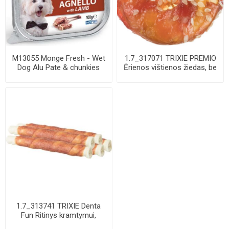
M13055 Monge Fresh - Wet
1.7_317071 TRIXIE PREMIO
Dog Alu Pate & chunkies
Ėrienos vištienos žiedas, be
lamb 100 g
pakuot...
1.7_313741 TRIXIE Denta
Fun Ritinys kramtymui,
apsuktas anti...