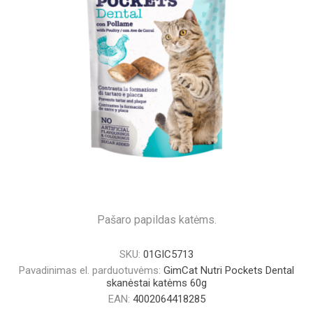
Pašaro papildas katėms.
SKU:
01GIC5713
Pavadinimas el. parduotuvėms:
GimCat Nutri Pockets Dental
skanėstai katėms 60g
EAN:
4002064418285