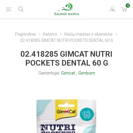
0
Pagrindinis
Katėms
Kačių maistas ir skanėstai
02.418285 GIMCAT NUTRI POCKETS DENTAL 60 G
02.418285 GIMCAT NUTRI
POCKETS DENTAL 60 G
Gamintojai:
Gimcat
,
Gimborn