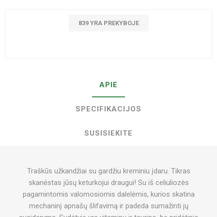
839 YRA PREKYBOJE
APIE
SPECIFIKACIJOS
SUSISIEKITE
Traškūs užkandžiai su gardžiu kreminiu įdaru. Tikras
skanėstas jūsų keturkojui draugui! Su iš celiuliozės
pagamintomis valomosiomis dalelėmis, kurios skatina
mechaninį apnašų šlifavimą ir padeda sumažinti jų