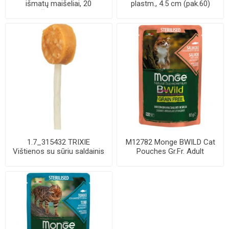
išmatų maišeliai, 20
plastm., 4.5 cm (pak.60)
maišelių-rulone, ...
1.7_315432 TRIXIE
M12782 Monge BWILD Cat
Vištienos su sūriu saldainis
Pouches Gr.Fr. Adult
ant balto pag...
Sterilised Salmo...