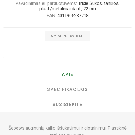
Pavadinimas el. parduotuvėms:
Trixie Šukos, tankios,
plast./metaliniai dant., 22 cm
EAN:
4011905237718
5 YRA PREKYBOJE
APIE
SPECIFIKACIJOS
SUSISIEKITE
Šepetys augintinių kailio iššukavimui ir glotninimui. Plastikinė