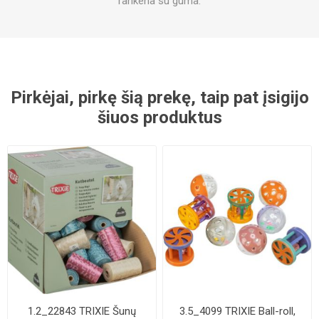
rankena su guma.
Pirkėjai, pirkę šią prekę, taip pat įsigijo
šiuos produktus
1.2_22843 TRIXIE Šunų
3.5_4099 TRIXIE Ball-roll,