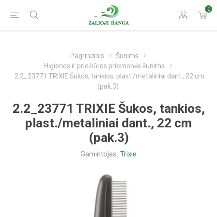
0
Pagrindinis
Šunims
Higienos ir priežiūros priemonės šunims
2.2_23771 TRIXIE Šukos, tankios, plast./metaliniai dant., 22 cm
(pak.3)
2.2_23771 TRIXIE Šukos, tankios,
plast./metaliniai dant., 22 cm
(pak.3)
Gamintojas:
Trixie