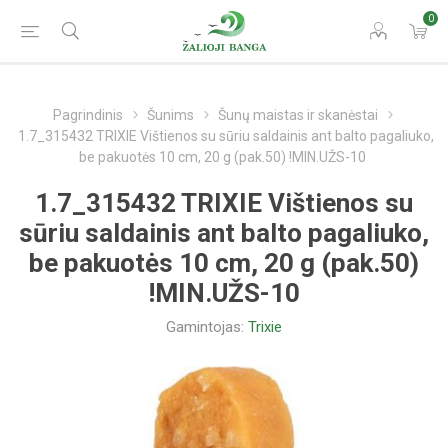
0
Pagrindinis
Šunims
Šunų maistas ir skanėstai
1.7_315432 TRIXIE Vištienos su sūriu saldainis ant balto pagaliuko,
be pakuotės 10 cm, 20 g (pak.50) !MIN.UŽS-10
1.7_315432 TRIXIE Vištienos su
sūriu saldainis ant balto pagaliuko,
be pakuotės 10 cm, 20 g (pak.50)
!MIN.UŽS-10
Gamintojas:
Trixie