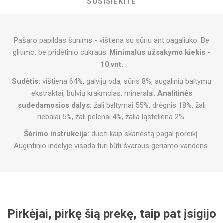
SUSISIEKITE
Pašaro papildas šunims - vištiena su sūriu ant pagaliuko. Be
glitimo, be pridėtinio cukraus.
Minimalus užsakymo kiekis -
10 vnt.
Sudėtis:
vištiena 64%, galvijų oda, sūris 8%, augalinių baltymų
ekstraktai, bulvių krakmolas, mineralai.
Analitinės
sudedamosios dalys:
žali baltymai 55%, drėgnis 18%, žali
riebalai 5%, žali pelenai 4%, žalia ląsteliena 2%.
Šėrimo instrukcija:
duoti kaip skanėstą pagal poreikį.
Augintinio indelyje visada turi būti švaraus geriamo vandens.
Pirkėjai, pirkę šią prekę, taip pat įsigijo