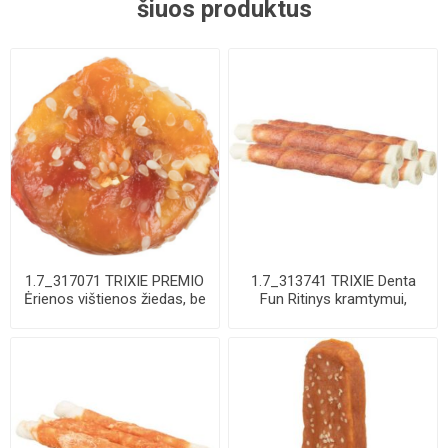
šiuos produktus
1.7_317071 TRIXIE PREMIO
1.7_313741 TRIXIE Denta
Ėrienos vištienos žiedas, be
Fun Ritinys kramtymui,
pakuot...
apsuktas anti...