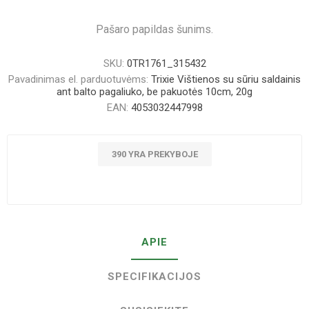
Pašaro papildas šunims.
SKU:
0TR1761_315432
Pavadinimas el. parduotuvėms:
Trixie Vištienos su sūriu saldainis
ant balto pagaliuko, be pakuotės 10cm, 20g
EAN:
4053032447998
390 YRA PREKYBOJE
APIE
SPECIFIKACIJOS