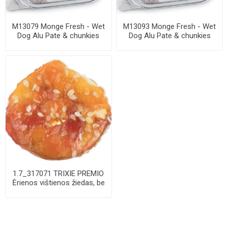
M13079 Monge Fresh - Wet
M13093 Monge Fresh - Wet
Dog Alu Pate & chunkies
Dog Alu Pate & chunkies
beef 100 g
Pork 100 g
1.7_317071 TRIXIE PREMIO
Ėrienos vištienos žiedas, be
pakuot...