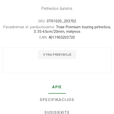
Petnešos šunims.
SKU:
0TR1020_203702
Pavadinimas el. parduotuvėms:
Trixie Premium touring petnešos,
S 35-65cm/20mm, mėlynos
EAN:
4011905203720
3 YRA PREKYBOJE
APIE
SPECIFIKACIJOS
SUSISIEKITE