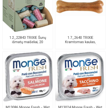
1.2_22843 TRIXIE Šunų
1.7_2640 TRIXIE
išmatų maišeliai, 20
Kramtomas kaulas,
maišelių-rulone, ...
presuotas, 13 cm, 60 g (pa...
M13086 Monge Fresh - Wet
M13024 Monge Fresh - Wet