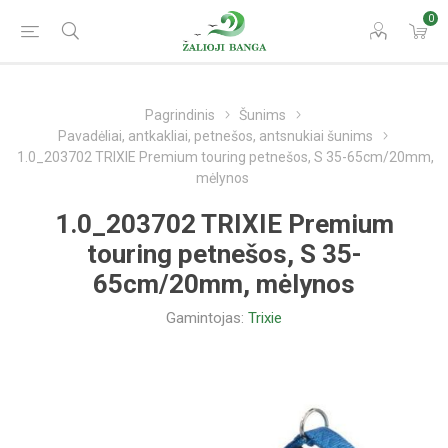
0
Pagrindinis
Šunims
Pavadėliai, antkakliai, petnešos, antsnukiai šunims
1.0_203702 TRIXIE Premium touring petnešos, S 35-65cm/20mm,
mėlynos
1.0_203702 TRIXIE Premium
touring petnešos, S 35-
65cm/20mm, mėlynos
Gamintojas:
Trixie