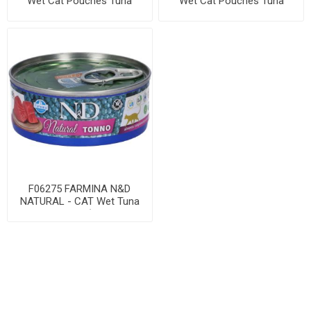
Wet Cat Pouches Tuna
Wet Cat Pouches Tuna
Flakes with Shri...
Flakes with Duck...
F06275 FARMINA N&D
NATURAL - CAT Wet Tuna
ADULT 70 g (pak.30...