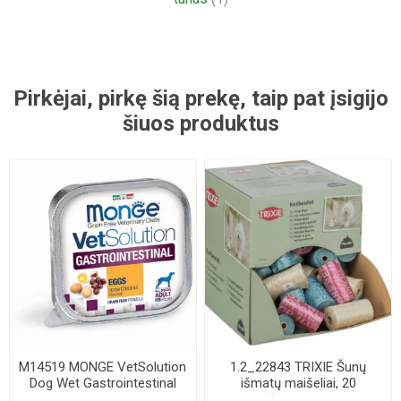
Pirkėjai, pirkę šią prekę, taip pat įsigijo
šiuos produktus
M14519 MONGE VetSolution
1.2_22843 TRIXIE Šunų
Dog Wet Gastrointestinal
išmatų maišeliai, 20
Low Fat 15...
maišelių-rulone, ...