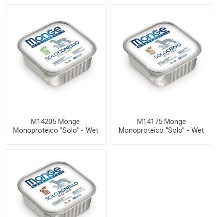
M14205 Monge
M14175 Monge
Monoproteico "Solo" - Wet
Monoproteico "Solo" - Wet
Dog Pate 100% rabbit ...
Dog Pate 100% deer 15...