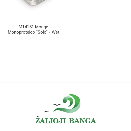
M14151 Monge
Monoproteico "Solo" - Wet
Dog Pate 100% lamb 15...