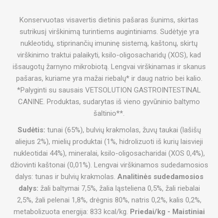
Konservuotas visavertis dietinis pašaras šunims, skirtas
sutrikusį virškinimą turintiems augintiniams. Sudėtyje yra
nukleotidų, stiprinančių imuninę sistemą, kaštonų, skirtų
virškinimo traktui palaikyti, ksilo-oligosacharidų (XOS), kad
išsaugotų žarnyno mikrobiotą. Lengvai virškinamas ir skanus
pašaras, kuriame yra mažai riebalų* ir daug natrio bei kalio.
*Palyginti su sausais VETSOLUTION GASTROINTESTINAL
CANINE. Produktas, sudarytas iš vieno gyvūninio baltymo
šaltinio**.
Sudėtis:
tunai (65%), bulvių krakmolas, žuvų taukai (lašišų
aliejus 2%), mielių produktai (1%, hidrolizuoti iš kurių laisvieji
nukleotidai 44%), mineralai, ksilo-oligosacharidai (XOS 0,4%),
džiovinti kaštonai (0,01%). Lengvai virškinamos sudedamosios
dalys: tunas ir bulvių krakmolas.
Analitinės sudedamosios
dalys:
žali baltymai 7,5%, žalia ląsteliena 0,5%, žali riebalai
2,5%, žali pelenai 1,8%, drėgnis 80%, natris 0,2%, kalis 0,2%,
metabolizuota energija: 833 kcal/kg.
Priedai/kg - Maistiniai