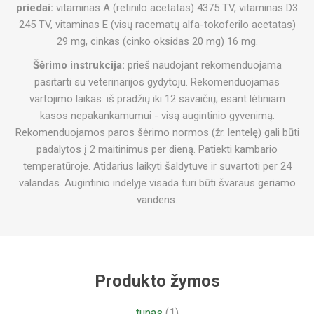
priedai:
vitaminas A (retinilo acetatas) 4375 TV, vitaminas D3
245 TV, vitaminas E (visų racematų alfa-tokoferilo acetatas)
29 mg, cinkas (cinko oksidas 20 mg) 16 mg.
Šėrimo instrukcija:
prieš naudojant rekomenduojama
pasitarti su veterinarijos gydytoju. Rekomenduojamas
vartojimo laikas: iš pradžių iki 12 savaičių; esant lėtiniam
kasos nepakankamumui - visą augintinio gyvenimą.
Rekomenduojamos paros šėrimo normos (žr. lentelę) gali būti
padalytos į 2 maitinimus per dieną. Patiekti kambario
temperatūroje. Atidarius laikyti šaldytuve ir suvartoti per 24
valandas. Augintinio indelyje visada turi būti švaraus geriamo
vandens.
Produkto žymos
tunas
(1)