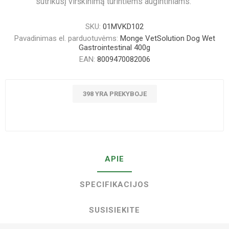
sutrikusį virškinimą turintiems augintiniams.
SKU:
01MVKD102
Pavadinimas el. parduotuvėms:
Monge VetSolution Dog Wet
Gastrointestinal 400g
EAN:
8009470082006
398 YRA PREKYBOJE
APIE
SPECIFIKACIJOS
SUSISIEKITE