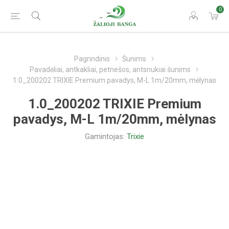
0
Pagrindinis
Šunims
Pavadėliai, antkakliai, petnešos, antsnukiai šunims
1.0_200202 TRIXIE Premium pavadys, M-L 1m/20mm, mėlynas
1.0_200202 TRIXIE Premium
pavadys, M-L 1m/20mm, mėlynas
Gamintojas:
Trixie