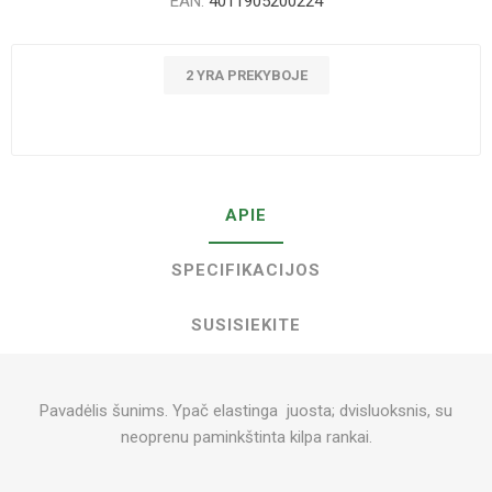
EAN:
4011905200224
2 YRA PREKYBOJE
APIE
SPECIFIKACIJOS
SUSISIEKITE
Pavadėlis šunims. Ypač elastinga juosta; dvisluoksnis, su
neoprenu paminkštinta kilpa rankai.