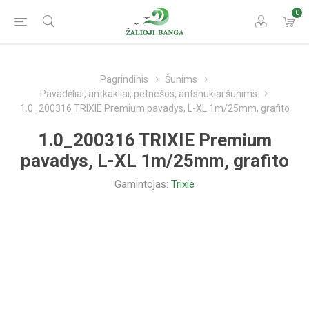
0
Pagrindinis
Šunims
Pavadėliai, antkakliai, petnešos, antsnukiai šunims
1.0_200316 TRIXIE Premium pavadys, L-XL 1m/25mm, grafito
1.0_200316 TRIXIE Premium
pavadys, L-XL 1m/25mm, grafito
Gamintojas:
Trixie