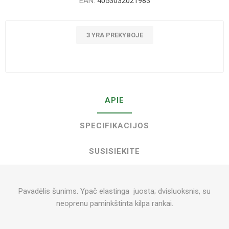
EAN:
4053032021983
3 YRA PREKYBOJE
APIE
SPECIFIKACIJOS
SUSISIEKITE
Pavadėlis šunims. Ypač elastinga juosta; dvisluoksnis, su
neoprenu paminkštinta kilpa rankai.