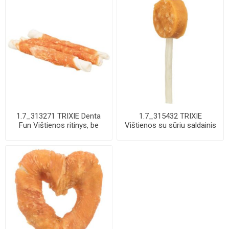
1.7_313271 TRIXIE Denta
1.7_315432 TRIXIE
Fun Vištienos ritinys, be
Vištienos su sūriu saldainis
pakuotės 1...
ant balto pag...