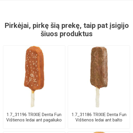
Pirkėjai, pirkę šią prekę, taip pat įsigijo
šiuos produktus
1.7_31196 TRIXIE Denta Fun
1.7_31186 TRIXIE Denta Fun
Vištienos ledai ant pagaliuko
Vištienos ledai ant balto
su ...
pagaliu...