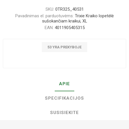
SKU:
0TR325_40531
Pavadinimas el. parduotuvėms:
Trixie Kraiko lopetėlė
sušokančiam kraikui, XL
EAN:
4011905405315
53 YRA PREKYBOJE
APIE
SPECIFIKACIJOS
SUSISIEKITE