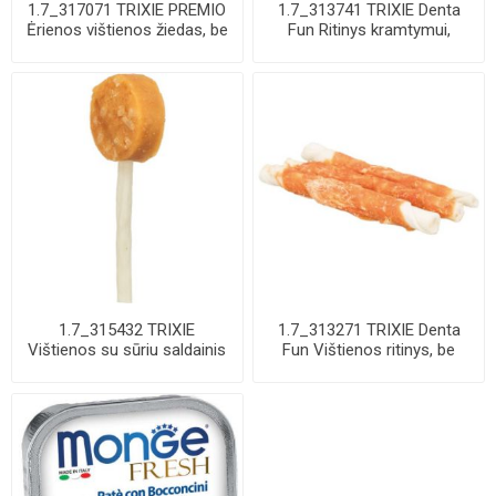
1.7_317071 TRIXIE PREMIO
1.7_313741 TRIXIE Denta
Ėrienos vištienos žiedas, be
Fun Ritinys kramtymui,
pakuot...
apsuktas anti...
1.7_315432 TRIXIE
1.7_313271 TRIXIE Denta
Vištienos su sūriu saldainis
Fun Vištienos ritinys, be
ant balto pag...
pakuotės 1...