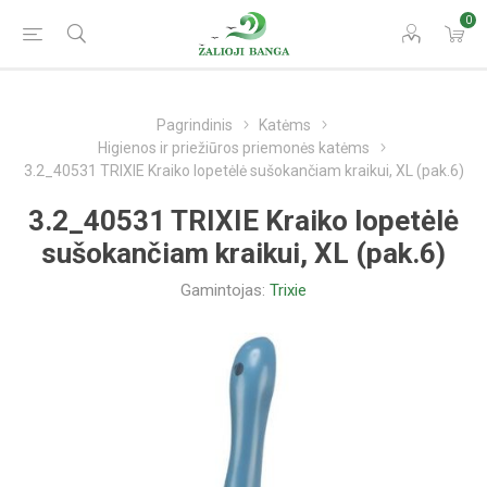
0
Pagrindinis
Katėms
Higienos ir priežiūros priemonės katėms
3.2_40531 TRIXIE Kraiko lopetėlė sušokančiam kraikui, XL (pak.6)
3.2_40531 TRIXIE Kraiko lopetėlė
sušokančiam kraikui, XL (pak.6)
Gamintojas:
Trixie