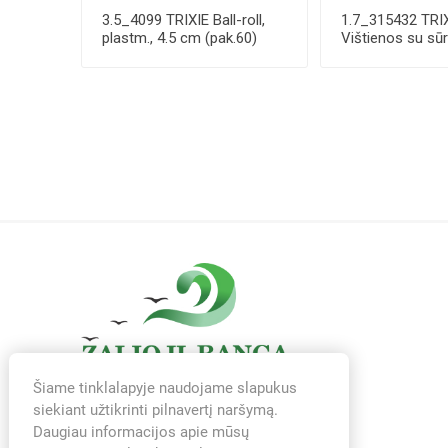
3.5_4099 TRIXIE Ball-roll,
1.7_315432 TRI
plastm., 4.5 cm (pak.60)
Vištienos su sūr
ant balto pag...
Šiame tinklalapyje naudojame slapukus
siekiant užtikrinti pilnavertį naršymą.
Daugiau informacijos apie mūsų