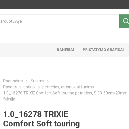
BANERIAI
PRISTATYMO GRAFIKAI
Pagrindinis
Šunims
Pavadėliai, antkakliai, petnešos, antsnukiai šunims
1.0_16278 TRIXIE Comfort Soft touring petnešos, S 33-50cm/20mm,
fuksija
1.0_16278 TRIXIE
Comfort Soft touring