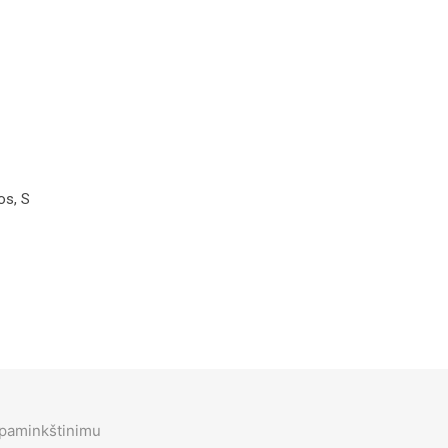
os, S
 paminkštinimu