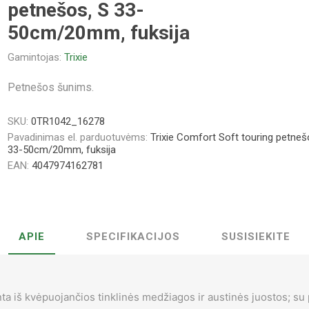
petnešos, S 33-
50cm/20mm, fuksija
Gamintojas:
Trixie
Petnešos šunims.
SKU:
0TR1042_16278
Pavadinimas el. parduotuvėms:
Trixie Comfort Soft touring petneš
33-50cm/20mm, fuksija
EAN:
4047974162781
APIE
SPECIFIKACIJOS
SUSISIEKITE
a iš kvėpuojančios tinklinės medžiagos ir austinės juostos; su