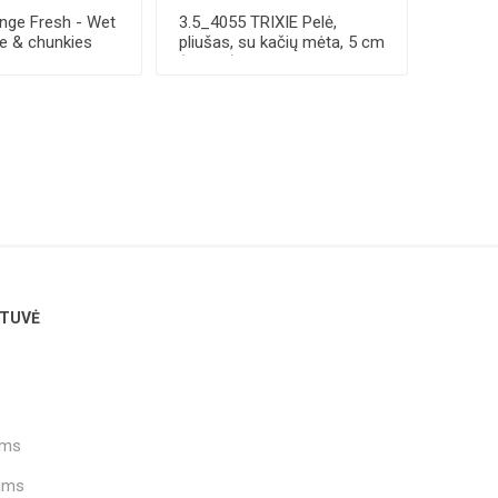
ge Fresh - Wet
3.5_4055 TRIXIE Pelė,
e & chunkies
pliušas, su kačių mėta, 5 cm
(pak.24)
TUVĖ
ams
ams