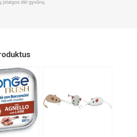
ų įstaigos dėl gyvūnų
 produktus