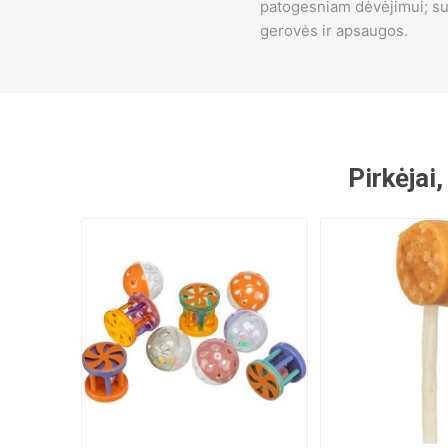
patogesniam dėvėjimui; s
gerovės ir apsaugos.
Pirkėjai,