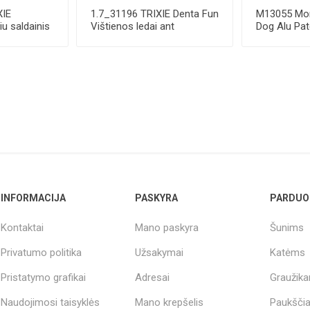
XIE
1.7_31196 TRIXIE Denta Fun
M13055 Mon
iu saldainis
Vištienos ledai ant
Dog Alu Pat
pagaliuko su ...
lamb 100 g
INFORMACIJA
PASKYRA
PARDUO
Kontaktai
Mano paskyra
Šunims
Privatumo politika
Užsakymai
Katėms
Pristatymo grafikai
Adresai
Graužik
Naudojimosi taisyklės
Mano krepšelis
Paukšči