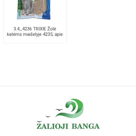
3.4_4236 TRIXIE Žolė
katėms maišelyje 4235, apie
100 g (pak....