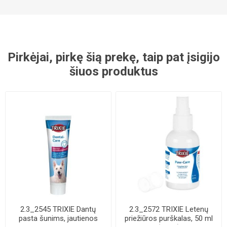
Pirkėjai, pirkę šią prekę, taip pat įsigijo
šiuos produktus
2.3_2545 TRIXIE Dantų
2.3_2572 TRIXIE Letenų
pasta šunims, jautienos
priežiūros purškalas, 50 ml