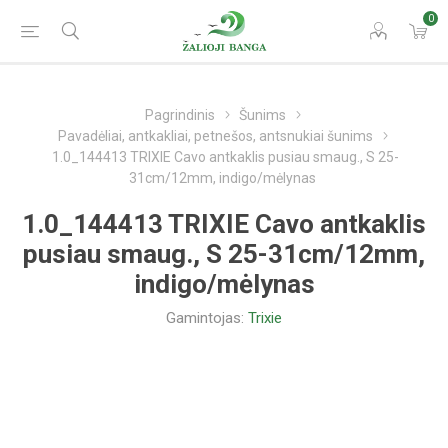
0
Pagrindinis
Šunims
Pavadėliai, antkakliai, petnešos, antsnukiai šunims
1.0_144413 TRIXIE Cavo antkaklis pusiau smaug., S 25-
31cm/12mm, indigo/mėlynas
1.0_144413 TRIXIE Cavo antkaklis
pusiau smaug., S 25-31cm/12mm,
indigo/mėlynas
Gamintojas:
Trixie