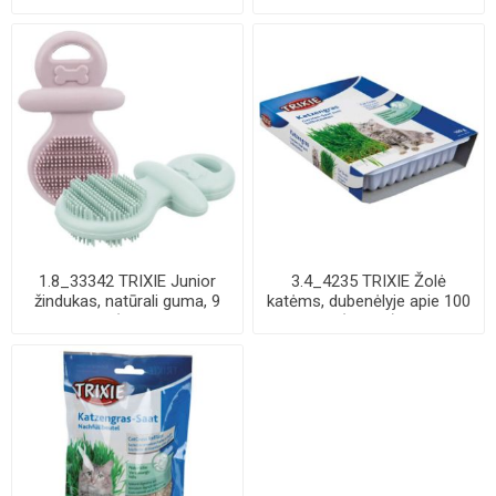
skonio, 100 g ...
(pak.4)
1.8_33342 TRIXIE Junior
3.4_4235 TRIXIE Žolė
žindukas, natūrali guma, 9
katėms, dubenėlyje apie 100
cm (pak.3...
g (pak.12) ...