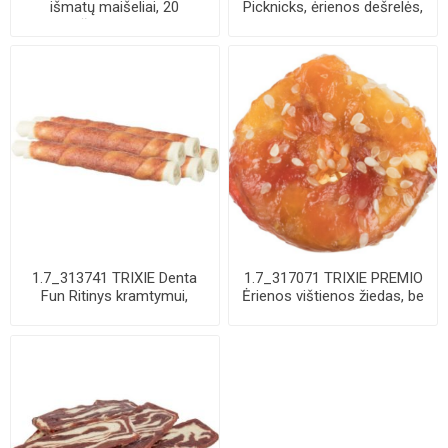
išmatų maišeliai, 20
Picknicks, ėrienos dešrelės,
maišelių-rulone, ...
8 cm, 8 ...
1.7_313741 TRIXIE Denta
1.7_317071 TRIXIE PREMIO
Fun Ritinys kramtymui,
Ėrienos vištienos žiedas, be
apsuktas anti...
pakuot...