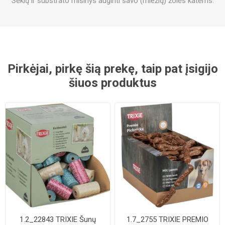
Sėklų ir substrato mišinys auginti savo (miežių) žolės katėms.
Pirkėjai, pirkę šią prekę, taip pat įsigijo
šiuos produktus
1.2_22843 TRIXIE Šunų
1.7_2755 TRIXIE PREMIO