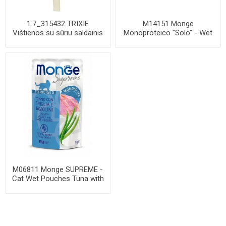
1.7_315432 TRIXIE
M14151 Monge
Vištienos su sūriu saldainis
Monoproteico "Solo" - Wet
ant balto pag...
Dog Pate 100% lamb 15...
M06811 Monge SUPREME -
Cat Wet Pouches Tuna with
mullet and ...