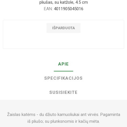
pliušas, su katžole, 4.5 cm
EAN:
4011905045016
IŠPARDUOTA
APIE
SPECIFIKACIJOS
SUSISIEKITE
Žaislas katėms - du džiuto kamuoliukai ant virvės. Pagaminta
iš pliušo; su plunksnomis ir kačių mėta.