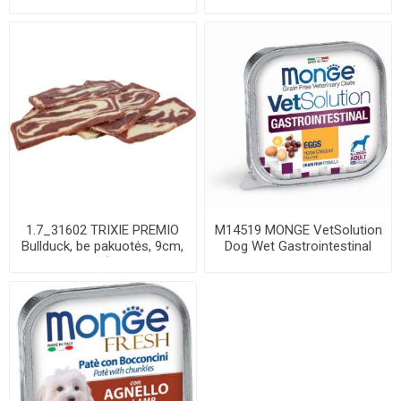
maišelių-rulone, ...
dešrelės, 8 cm, ...
1.7_31602 TRIXIE PREMIO
M14519 MONGE VetSolution
Bullduck, be pakuotės, 9cm,
Dog Wet Gastrointestinal
11 g (pa...
Low Fat 15...