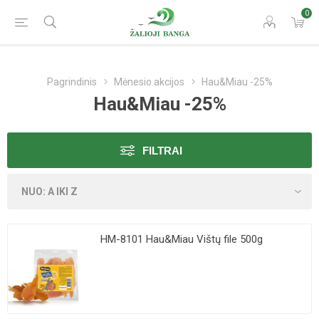
0
Pagrindinis
Mėnesio akcijos
Hau&Miau -25%
Hau&Miau -25%
FILTRAI
HM-8101 Hau&Miau Vištų file 500g