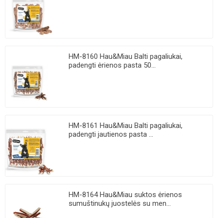
HM-8160 Hau&Miau Balti pagaliukai,
padengti ėrienos pasta 50...
HM-8161 Hau&Miau Balti pagaliukai,
padengti jautienos pasta ...
HM-8164 Hau&Miau suktos ėrienos
sumuštinukų juostelės su men...