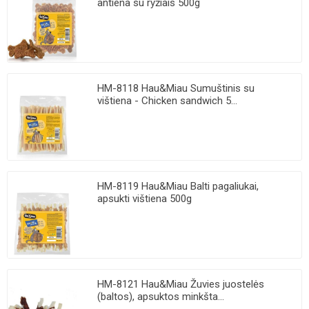
antiena su ryžiais 500g
HM-8118 Hau&Miau Sumuštinis su
vištiena - Chicken sandwich 5...
HM-8119 Hau&Miau Balti pagaliukai,
apsukti vištiena 500g
HM-8121 Hau&Miau Žuvies juostelės
(baltos), apsuktos minkšta...