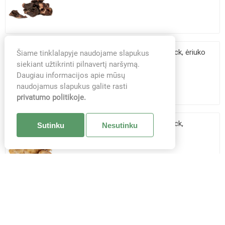
HM-8429 Hau&Miau Puzzo Snack, ėriuko
Šiame tinklalapyje naudojame slapukus
trachėjos, 14-17 cm, 10...
siekiant užtikrinti pilnavertį naršymą.
Daugiau informacijos apie mūsų
naudojamus slapukus galite rasti
privatumo politikoje.
HM-8431 Hau&Miau Puzzo Snack,
Sutinku
Nesutinku
buivolo kojos 140g (pak50)
HM-8432 Hau&Miau Puzzo Snack, triušio
odos juostos, 20-25 cm...