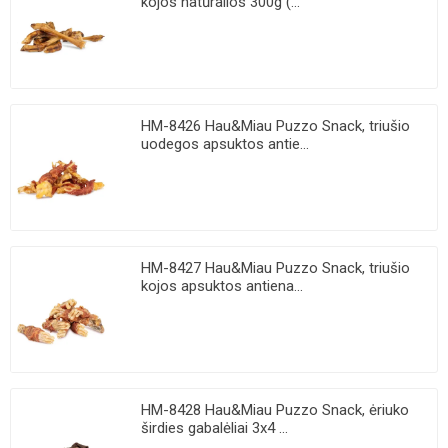
kojos natūralios 300g (...
HM-8426 Hau&Miau Puzzo Snack, triušio
uodegos apsuktos antie...
HM-8427 Hau&Miau Puzzo Snack, triušio
kojos apsuktos antiena...
HM-8428 Hau&Miau Puzzo Snack, ėriuko
širdies gabalėliai 3x4 ...