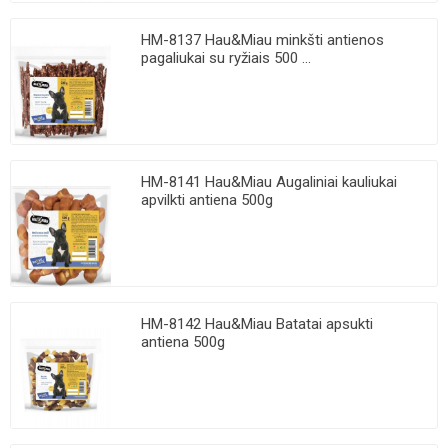
HM-8137 Hau&Miau minkšti antienos
pagaliukai su ryžiais 500 ...
HM-8141 Hau&Miau Augaliniai kauliukai
apvilkti antiena 500g
HM-8142 Hau&Miau Batatai apsukti
antiena 500g