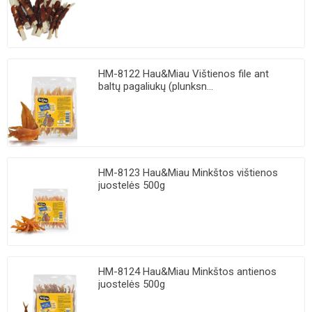
HM-8122 Hau&Miau Vištienos file ant
baltų pagaliukų (plunksn...
HM-8123 Hau&Miau Minkštos vištienos
juostelės 500g
HM-8124 Hau&Miau Minkštos antienos
juostelės 500g