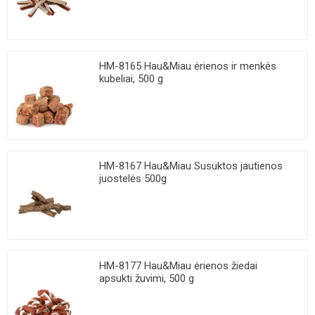
HM-8165 Hau&Miau ėrienos ir menkės
kubeliai, 500 g
HM-8167 Hau&Miau Susuktos jautienos
juostelės 500g
HM-8177 Hau&Miau ėrienos žiedai
apsukti žuvimi, 500 g