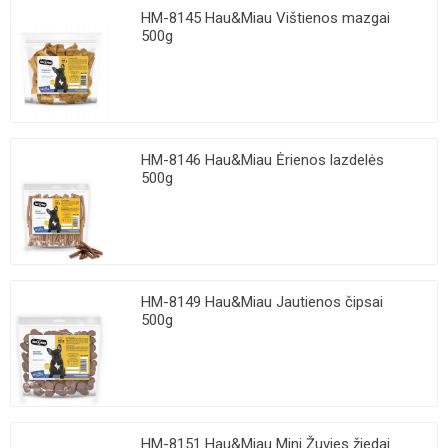
HM-8145 Hau&Miau Vištienos mazgai
500g
HM-8146 Hau&Miau Ėrienos lazdelės
500g
HM-8149 Hau&Miau Jautienos čipsai
500g
HM-8151 Hau&Miau Mini Žuvies žiedai