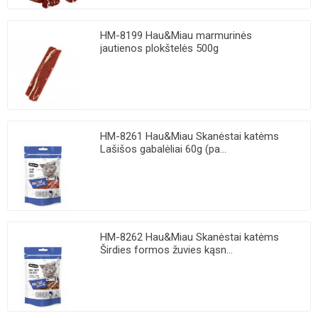
HM-8199 Hau&Miau marmurinės
jautienos plokštelės 500g
HM-8261 Hau&Miau Skanėstai katėms
Lašišos gabalėliai 60g (pa...
HM-8262 Hau&Miau Skanėstai katėms
Širdies formos žuvies kąsn...