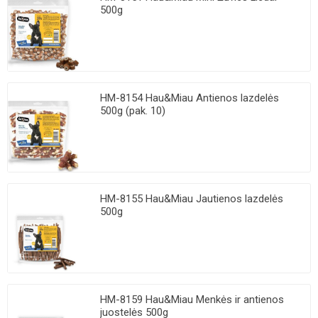
500g
HM-8154 Hau&Miau Antienos lazdelės
500g (pak. 10)
HM-8155 Hau&Miau Jautienos lazdelės
500g
HM-8159 Hau&Miau Menkės ir antienos
juostelės 500g