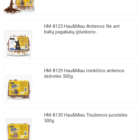
HM-8125 Hau&Miau Antienos file ant
baltų pagaliukų (plunksno...
HM-8129 Hau&Miau minkštos antienos
dešrelės 500g
HM-8130 Hau&Miau Triušienos juostelės
500g