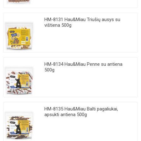
HM-8131 Hau&Miau Triušių ausys su
vištiena 500g
HM-8134 Hau&Miau Penne su antiena
500g
HM-8135 Hau&Miau Balti pagaliukai,
apsukti antiena 500g