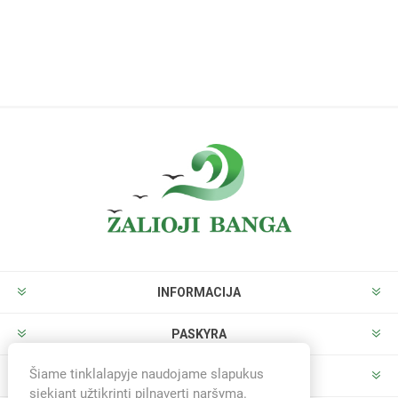
INFORMACIJA
PASKYRA
Šiame tinklalapyje naudojame slapukus
PARDUOTUVĖ
siekiant užtikrinti pilnavertį naršymą.