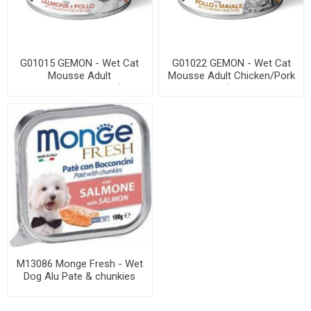
G01015 GEMON - Wet Cat
G01022 GEMON - Wet Cat
Mousse Adult
Mousse Adult Chicken/Pork
Salmon/Chicken 85 g (pak...
85 g (pak.2...
M13086 Monge Fresh - Wet
Dog Alu Pate & chunkies
salmon 100 ...