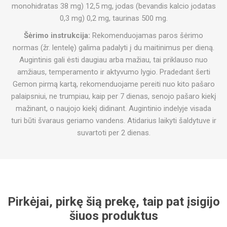
monohidratas 38 mg) 12,5 mg, jodas (bevandis kalcio jodatas
0,3 mg) 0,2 mg, taurinas 500 mg.
Šėrimo instrukcija:
Rekomenduojamas paros šėrimo
normas (žr. lentelę) galima padalyti į du maitinimus per dieną.
Augintinis gali ėsti daugiau arba mažiau, tai priklauso nuo
amžiaus, temperamento ir aktyvumo lygio. Pradedant šerti
Gemon pirmą kartą, rekomenduojame pereiti nuo kito pašaro
palaipsniui, ne trumpiau, kaip per 7 dienas, senojo pašaro kiekį
mažinant, o naujojo kiekį didinant. Augintinio indelyje visada
turi būti švaraus geriamo vandens. Atidarius laikyti šaldytuve ir
suvartoti per 2 dienas.
Pirkėjai, pirkę šią prekę, taip pat įsigijo
šiuos produktus