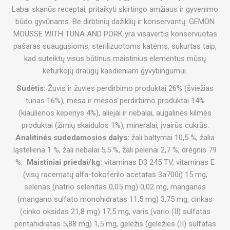
Labai skanūs receptai, pritaikyti skirtingo amžiaus ir gyvenimo
būdo gyvūnams. Be dirbtinių dažiklių ir konservantų. GEMON
MOUSSE WITH TUNA AND PORK yra visavertis konservuotas
pašaras suaugusioms, sterilizuotoms katėms, sukurtas taip,
kad suteiktų visus būtinus maistinius elementus mūsų
keturkojų draugų kasdieniam gyvybingumui.
Sudėtis:
Žuvis ir žuvies perdirbimo produktai 26% (šviežias
tunas 16%), mėsa ir mėsos perdirbimo produktai 14%
(kiaulienos kepenys 4%), aliejai ir riebalai, augalinės kilmės
produktai (žirnių skaidulos 1%), mineralai, įvairūs cukrūs.
Analitinės sudedamosios dalys:
žali baltymai 10,5 %, žalia
ląsteliena 1 %, žali riebalai 5,5 %, žali pelenai 2,7 %, drėgnis 79
%.
Maistiniai priedai/kg:
vitaminas D3 245 TV, vitaminas E
(visų racematų alfa-tokoferilo acetatas 3a700i) 15 mg,
selenas (natrio selenitas 0,05 mg) 0,02 mg, manganas
(mangano sulfato monohidratas 11,5 mg) 3,75 mg, cinkas
(cinko oksidas 21,8 mg) 17,5 mg, varis (vario (II) sulfatas
pentahidratas 5,88 mg) 1,5 mg, geležis (geležies (II) sulfatas