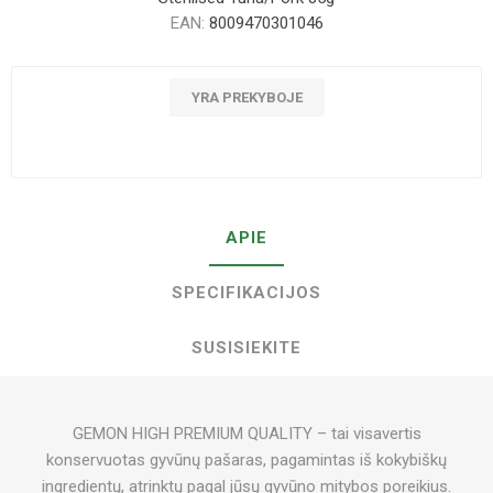
EAN:
8009470301046
YRA PREKYBOJE
APIE
SPECIFIKACIJOS
SUSISIEKITE
GEMON HIGH PREMIUM QUALITY – tai visavertis
konservuotas gyvūnų pašaras, pagamintas iš kokybiškų
ingredientų, atrinktų pagal jūsų gyvūno mitybos poreikius.