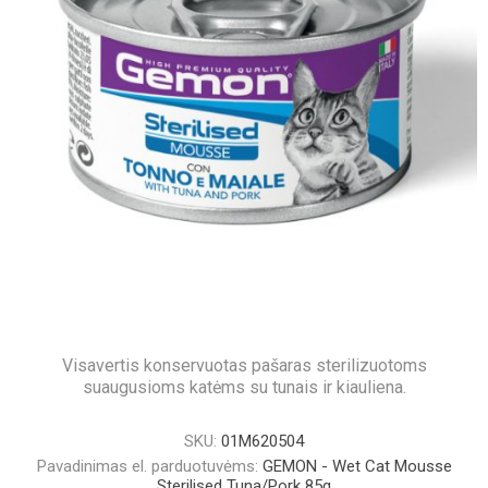
Visavertis konservuotas pašaras sterilizuotoms
suaugusioms katėms su tunais ir kiauliena.
SKU:
01M620504
Pavadinimas el. parduotuvėms:
GEMON - Wet Cat Mousse
Sterilised Tuna/Pork 85g