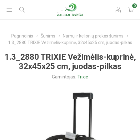
0
Pagrindinis
Šunims
Namų ir kelionių prekės šunims
1.3_2880 TRIXIE Vežimėlis-kuprinė, 32x45x25 cm, juodas-pilkas
1.3_2880 TRIXIE Vežimėlis-kuprinė,
32x45x25 cm, juodas-pilkas
Gamintojas:
Trixie