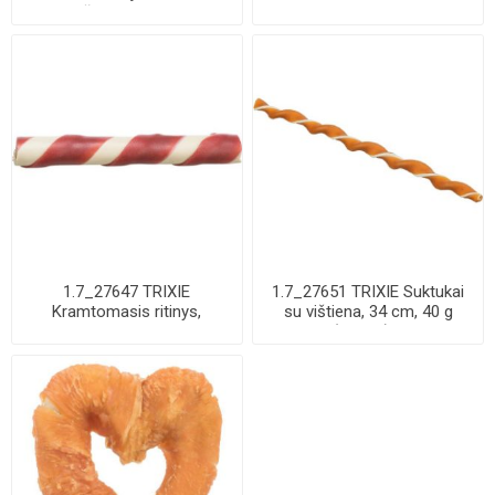
dešrelės, 8 cm, ...
8 cm, 8 ...
1.7_27647 TRIXIE
1.7_27651 TRIXIE Suktukai
Kramtomasis ritinys,
su vištiena, 34 cm, 40 g
antienos įdaras, be pa...
(pak.50) ...