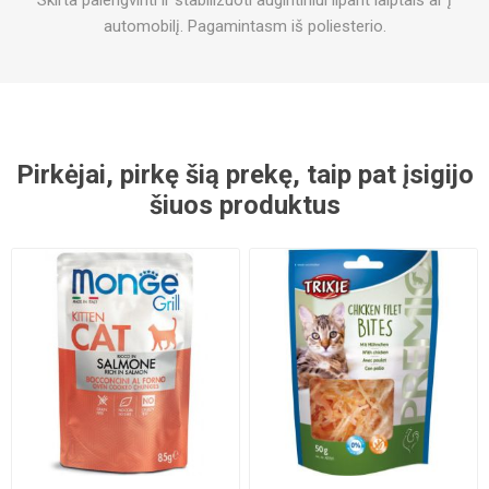
Skirta palengvinti ir stabilizuoti augintiniui lipant laiptais ar į
automobilį. Pagamintasm iš poliesterio.
Pirkėjai, pirkę šią prekę, taip pat įsigijo
šiuos produktus