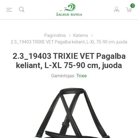
0
Pagrindinis
Katėms
2.3_19403 TRIXIE VET Pagalba keliant, L-XL 75-90 cm, juoda
2.3_19403 TRIXIE VET Pagalba
keliant, L-XL 75-90 cm, juoda
Gamintojas:
Trixie