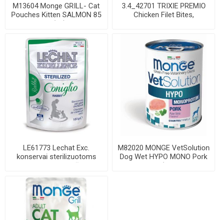
M13604 Monge GRILL- Cat
3.4_42701 TRIXIE PREMIO
Pouches Kitten SALMON 85
Chicken Filet Bites,
g (28)
skanėstas katėm...
LE61773 Lechat Exc.
M82020 MONGE VetSolution
konservai sterilizuotoms
Dog Wet HYPO MONO Pork
katėms su triuš...
400 g (pak.1...