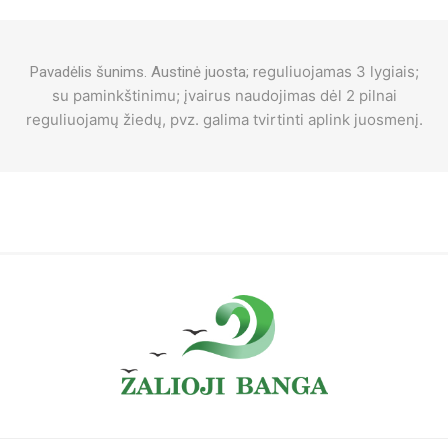
eguliuojamas 3 lygiais;
Pavadėlis šunims. Austinė juosta; r
su paminkštinimu; į
vairus naudojimas dėl 2 pilnai
reguliuojamų žiedų, pvz. galima tvirtinti aplink juosmenį.