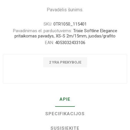
Pavadėlis šunims.
SKU:
0TR1050_115401
Pavadinimas el. parduotuvėms:
Trixie Softline Elegance
pritaikomas pavadys, XS-S 2m/15mm, juodas/grafito
EAN:
4053032433106
2 YRA PREKYBOJE
APIE
SPECIFIKACIJOS
SUSISIEKITE