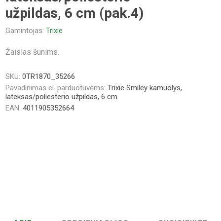
užpildas, 6 cm (pak.4)
Gamintojas:
Trixie
Žaislas šunims.
SKU:
0TR1870_35266
Pavadinimas el. parduotuvėms:
Trixie Smiley kamuolys,
lateksas/poliesterio užpildas, 6 cm
EAN:
4011905352664