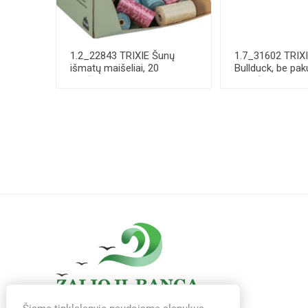
1.2_22843 TRIXIE Šunų
1.7_31602 TRIX
išmatų maišeliai, 20
Bullduck, be pak
maišelių-rulone, ...
11 g (pa...