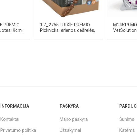
IE PREMIO
1.7_2755 TRIXIE PREMIO
M14519 M
uotės, 9cm,
Picknicks, ėrienos dešrelės,
VetSolutio
8 cm, 8 ...
Gastrointes
15...
INFORMACIJA
PASKYRA
PARDUO
Kontaktai
Mano paskyra
Šunims
Privatumo politika
Užsakymai
Katėms