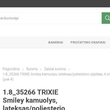
BANERIAI
PRISTATYMO GRAFIKAI
Pagrindinis
Šunims
Žaislai šunims
1.8_35266 TRIXIE Smiley kamuolys, lateksas/poliesterio užpildas, 6 
(pak.4)
1.8_35266 TRIXIE
Smiley kamuolys,
lateksas/poliesterio