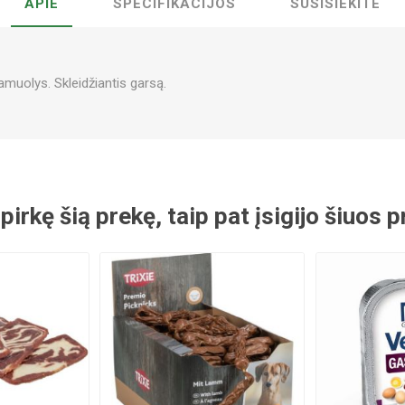
APIE
SPECIFIKACIJOS
SUSISIEKITE
amuolys. Skleidžiantis garsą.
 pirkę šią prekę, taip pat įsigijo šiuos