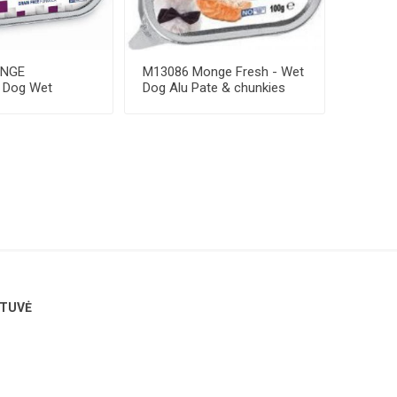
ONGE
M13086 Monge Fresh - Wet
n Dog Wet
Dog Alu Pate & chunkies
tinal Low Fat
salmon 100 ...
TUVĖ