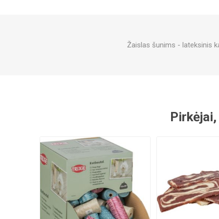
Žaislas šunims - lateksinis k
Pirkėjai,