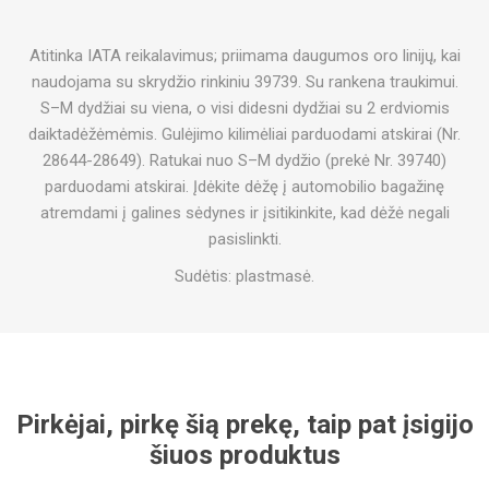
Atitinka IATA reikalavimus; priimama daugumos oro linijų, kai
naudojama su skrydžio rinkiniu 39739. Su rankena traukimui.
S–M dydžiai su viena, o visi didesni dydžiai su 2 erdviomis
daiktadėžėmėmis. Gulėjimo kilimėliai parduodami atskirai (Nr.
28644-28649). Ratukai nuo S–M dydžio (prekė Nr. 39740)
parduodami atskirai. Įdėkite dėžę į automobilio bagažinę
atremdami į galines sėdynes ir įsitikinkite, kad dėžė negali
pasislinkti.
Sudėtis: plastmasė.
Pirkėjai, pirkę šią prekę, taip pat įsigijo
šiuos produktus