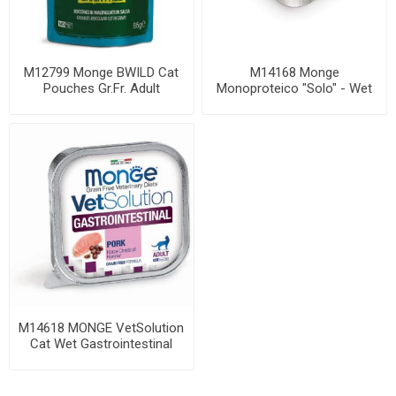
M12799 Monge BWILD Cat
M14168 Monge
Pouches Gr.Fr. Adult
Monoproteico "Solo" - Wet
Sterilised Tuna,...
Dog Pate 100% tuna 15...
M14618 MONGE VetSolution
Cat Wet Gastrointestinal
100 g