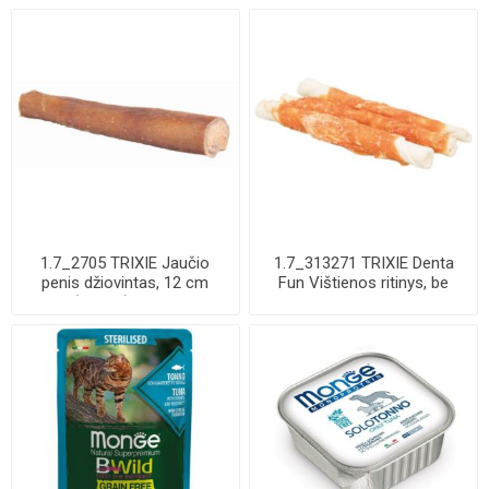
1.7_2705 TRIXIE Jaučio
1.7_313271 TRIXIE Denta
penis džiovintas, 12 cm
Fun Vištienos ritinys, be
(pak.50) !MIN...
pakuotės 1...