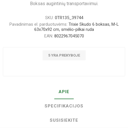
Boksas augintinių transportavimui.
SKU:
0TR135_39744
Pavadinimas el. parduotuvėms:
Trixie Skudo 6 boksas, M-L
63x70x92 cm, smėlio-pilkai ruda
EAN:
8022967045070
5 YRA PREKYBOJE
APIE
SPECIFIKACIJOS
SUSISIEKITE