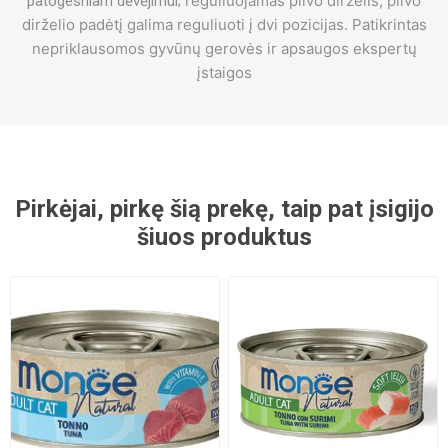
reguliuojamas pilvo dirželis;
pilvo
patogesniam dėvėjimui;
dirželio padėtį galima reguliuoti į dvi pozicijas. Patikrintas
nepriklausomos gyvūnų gerovės ir apsaugos ekspertų
įstaigos
Pirkėjai, pirkę šią prekę, taip pat įsigijo
šiuos produktus