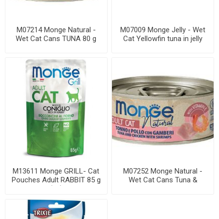
M07214 Monge Natural -
M07009 Monge Jelly - Wet
Wet Cat Cans TUNA 80 g
Cat Yellowfin tuna in jelly
with su...
M13611 Monge GRILL- Cat
M07252 Monge Natural -
Pouches Adult RABBIT 85 g
Wet Cat Cans Tuna &
(28)
chicken with shri...