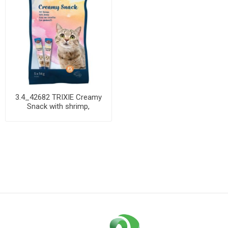
3.4_42682 TRIXIE Creamy
Snack with shrimp,
skanėstas katėms ...