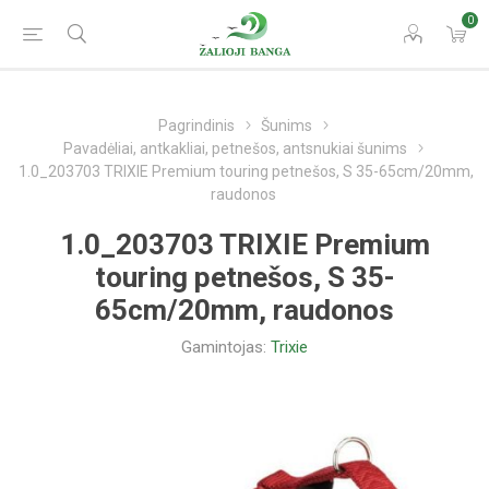
0
Pagrindinis
Šunims
Pavadėliai, antkakliai, petnešos, antsnukiai šunims
1.0_203703 TRIXIE Premium touring petnešos, S 35-65cm/20mm,
raudonos
1.0_203703 TRIXIE Premium
touring petnešos, S 35-
65cm/20mm, raudonos
Gamintojas:
Trixie