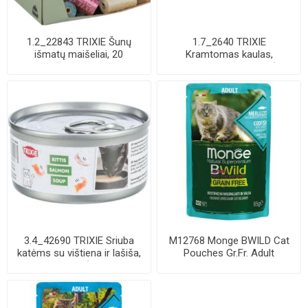
1.2_22843 TRIXIE Šunų
1.7_2640 TRIXIE
išmatų maišeliai, 20
Kramtomas kaulas,
maišelių-rulone, ...
presuotas, 13 cm, 60 g (pa...
3.4_42690 TRIXIE Sriuba
M12768 Monge BWILD Cat
katėms su vištiena ir lašiša,
Pouches Gr.Fr. Adult
80 g (...
Codfish, Shrimps...