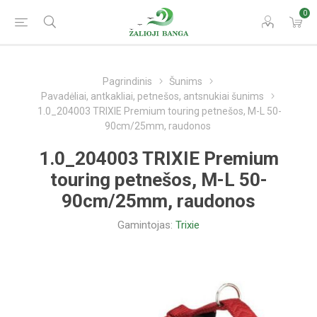
0
Pagrindinis
Šunims
Pavadėliai, antkakliai, petnešos, antsnukiai šunims
1.0_204003 TRIXIE Premium touring petnešos, M-L 50-
90cm/25mm, raudonos
1.0_204003 TRIXIE Premium
touring petnešos, M-L 50-
90cm/25mm, raudonos
Gamintojas:
Trixie