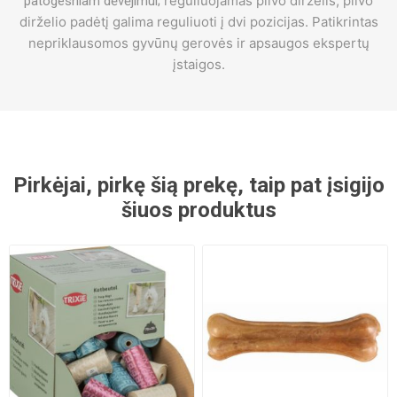
reguliuojamas pilvo dirželis;
pilvo
patogesniam dėvėjimui;
dirželio padėtį galima reguliuoti į dvi pozicijas. Patikrintas
nepriklausomos gyvūnų gerovės ir apsaugos ekspertų
įstaigos.
Pirkėjai, pirkę šią prekę, taip pat įsigijo
šiuos produktus