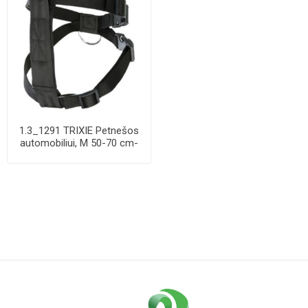
1.3_1291 TRIXIE Petnešos
automobiliui, M 50-70 cm-
25 mm, juo...