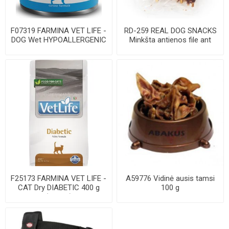
F07319 FARMINA VET LIFE -
RD-259 REAL DOG SNACKS
DOG Wet HYPOALLERGENIC
Minkšta antienos file ant
Pork&Potato...
odos pagali...
F25173 FARMINA VET LIFE -
A59776 Vidinė ausis tamsi
CAT Dry DIABETIC 400 g
100 g
(pak.16)