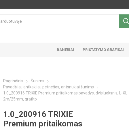
BANERIAI
PRISTATYMO GRAFIKAI
Pagrindinis
Šunims
Pavadėliai, antkakliai, petnešos, antsnukiai šunims
1.0_200916 TRIXIE Premium pritaikomas pavadys, dvisluoksnis, L-XL
2m/25mm, grafito
1.0_200916 TRIXIE
Premium pritaikomas