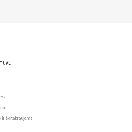
TUVĖ
ams
ams
 ir šaltakraujams