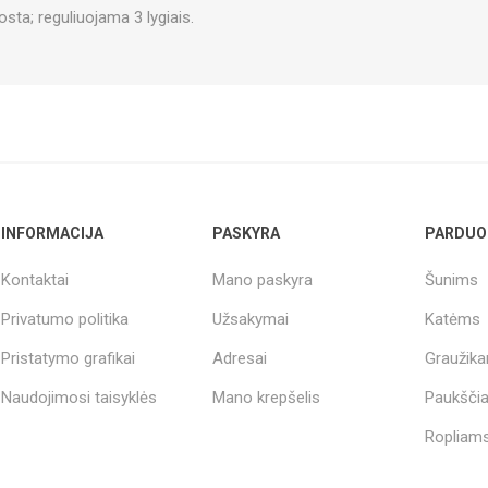
sta; reguliuojama 3 lygiais.
INFORMACIJA
PASKYRA
PARDUO
Kontaktai
Mano paskyra
Šunims
Privatumo politika
Užsakymai
Katėms
Pristatymo grafikai
Adresai
Graužik
Naudojimosi taisyklės
Mano krepšelis
Paukšči
Ropliams