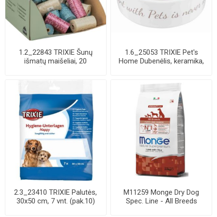
1.2_22843 TRIXIE Šunų
1.6_25053 TRIXIE Pet's
išmatų maišeliai, 20
Home Dubenėlis, keramika,
maišelių-rulone, ...
0.3 l, 12 c...
2.3_23410 TRIXIE Palutės,
M11259 Monge Dry Dog
30x50 cm, 7 vnt. (pak.10)
Spec. Line - All Breeds
Puppy Lamb & ri...