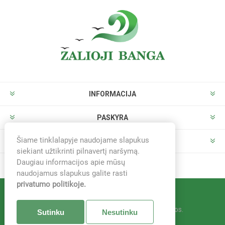
INFORMACIJA
PASKYRA
Šiame tinklalapyje naudojame slapukus
PARDUOTUVĖ
siekiant užtikrinti pilnavertį naršymą.
Daugiau informacijos apie mūsų
naudojamus slapukus galite rasti
privatumo politikoje.
Sistema -
nopCommerce
© 2026 Žalioji banga. Visos teisės saugomos.
Sutinku
Nesutinku
Sprendimas -