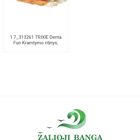
1.7_313261 TRIXIE Denta
Fun Kramtymo ritinys,
Vištiena, be p...