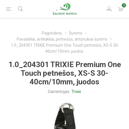
0
Pagrindinis
Šunims
Pavadėliai, antkakliai, petnešos, antsnukiai šunims
1.0_204301 TRIXIE Premium One Touch petnešos, XS-S 30-
40cm/10mm, juodos
1.0_204301 TRIXIE Premium One
Touch petnešos, XS-S 30-
40cm/10mm, juodos
Gamintojas:
Trixie