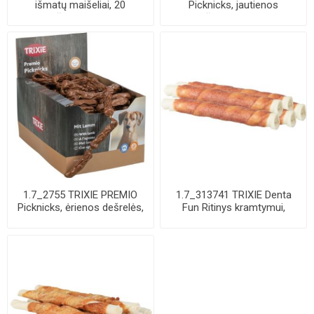
išmatų maišeliai, 20
Picknicks, jautienos
maišelių-rulone, ...
dešrelės, 8 cm, ...
1.7_2755 TRIXIE PREMIO
1.7_313741 TRIXIE Denta
Picknicks, ėrienos dešrelės,
Fun Ritinys kramtymui,
8 cm, 8 ...
apsuktas anti...