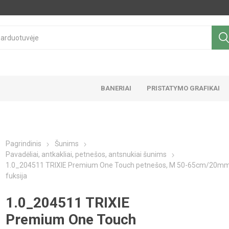
BANERIAI
PRISTATYMO GRAFIKAI
Pagrindinis
Šunims
Pavadėliai, antkakliai, petnešos, antsnukiai šunims
1.0_204511 TRIXIE Premium One Touch petnešos, M 50-65cm/20mm
fuksija
1.0_204511 TRIXIE
Premium One Touch