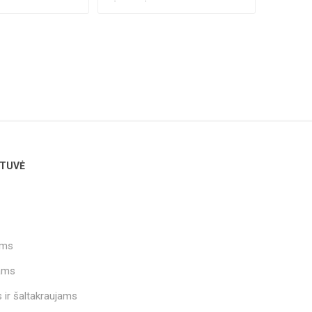
.
(pak.50) !MIN...
TUVĖ
ams
ams
 ir šaltakraujams