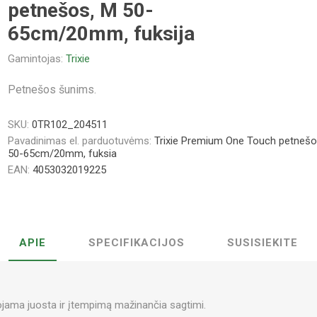
petnešos, M 50-
65cm/20mm, fuksija
Gamintojas:
Trixie
Petnešos šunims.
SKU:
0TR102_204511
Pavadinimas el. parduotuvėms:
Trixie Premium One Touch petnešo
50-65cm/20mm, fuksia
EAN:
4053032019225
APIE
SPECIFIKACIJOS
SUSISIEKITE
jama juosta ir įtempimą mažinančia sagtimi.