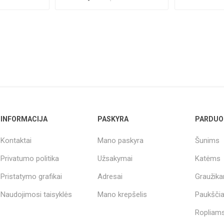
!MIN.UŽS-10 (...
chicken & v..
INFORMACIJA
PASKYRA
PARDUO
Kontaktai
Mano paskyra
Šunims
Privatumo politika
Užsakymai
Katėms
Pristatymo grafikai
Adresai
Graužik
Naudojimosi taisyklės
Mano krepšelis
Paukšči
Ropliams