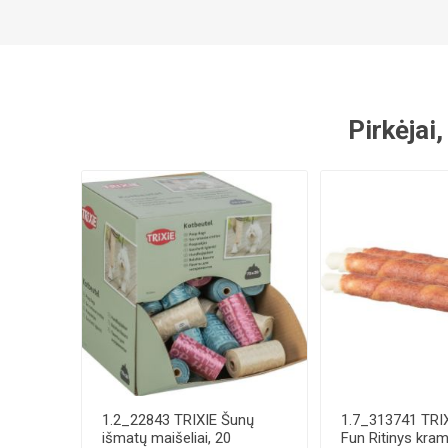
Pirkėjai,
1.2_22843 TRIXIE Šunų
1.7_313741 TRI
išmatų maišeliai, 20
Fun Ritinys kram