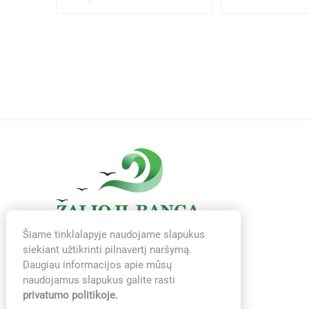
maišelių-rulone, ...
apsuktas anti...
Šiame tinklalapyje naudojame slapukus
siekiant užtikrinti pilnavertį naršymą.
Daugiau informacijos apie mūsų
naudojamus slapukus galite rasti
privatumo politikoje.