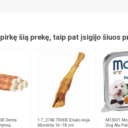
 pirkę šią prekę, taip pat įsigijo šiuos
XIE Denta
1.7_2740 TRIXIE Ėriuko koja
M13031 Mon
tymui,
džiovinta 16–18 cm
Dog Alu Pat