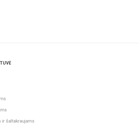
TUVĖ
ams
ams
 ir šaltakraujams