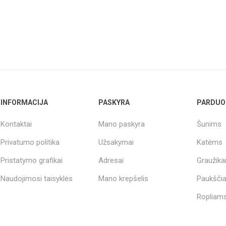
INFORMACIJA
PASKYRA
PARDUO
Kontaktai
Mano paskyra
Šunims
Privatumo politika
Užsakymai
Katėms
Pristatymo grafikai
Adresai
Graužik
Naudojimosi taisyklės
Mano krepšelis
Paukšči
Ropliams