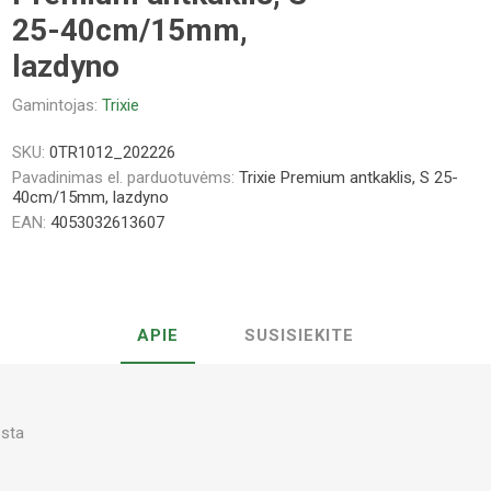
25-40cm/15mm,
lazdyno
Gamintojas:
Trixie
SKU:
0TR1012_202226
Pavadinimas el. parduotuvėms:
Trixie Premium antkaklis, S 25-
40cm/15mm, lazdyno
EAN:
4053032613607
APIE
SUSISIEKITE
osta