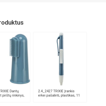
 produktus
TRIXIE Dantų
2.4_2427 TRIXIE Įrankis
t pirštų rinkinys,
erkei pašalinti, plastikas, 11
cm (p...