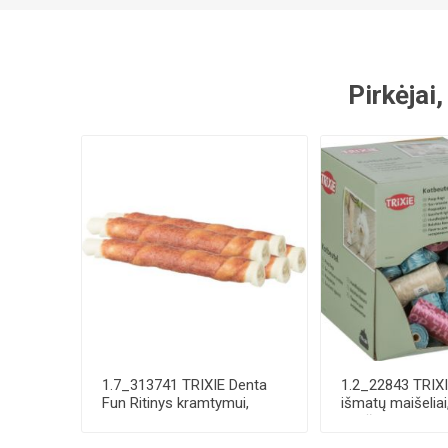
Pirkėjai,
1.7_313741 TRIXIE Denta
1.2_22843 TRIX
Fun Ritinys kramtymui,
išmatų maišeliai
apsuktas anti...
maišelių-rulone, .