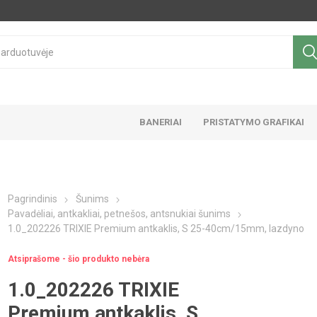
BANERIAI
PRISTATYMO GRAFIKAI
Pagrindinis
Šunims
Pavadėliai, antkakliai, petnešos, antsnukiai šunims
1.0_202226 TRIXIE Premium antkaklis, S 25-40cm/15mm, lazdyno
Atsiprašome - šio produkto nebėra
1.0_202226 TRIXIE
Premium antkaklis, S