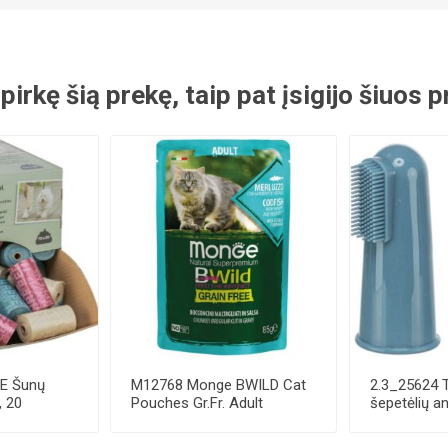
 pirkę šią prekę, taip pat įsigijo šiuos
IE Šunų
M12768 Monge BWILD Cat
2.3_25624 
, 20
Pouches Gr.Fr. Adult
šepetėlių an
..
Codfish, Shrimps...
silik....