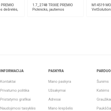
E PREMIO
1.7_2748 TRIXIE PREMIO
M14519 M
os dešrelės,
Picknicks, jautienos
VetSolutio
dešrelės, 8 cm, ...
Gastrointes
15...
INFORMACIJA
PASKYRA
PARDUO
Kontaktai
Mano paskyra
Šunims
Privatumo politika
Užsakymai
Katėms
Pristatymo grafikai
Adresai
Graužik
Naudojimosi taisyklės
Mano krepšelis
Paukšči