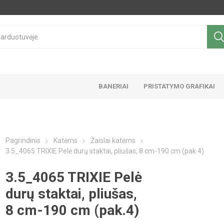
BANERIAI
PRISTATYMO GRAFIKAI
Pagrindinis
Katėms
Žaislai katėms
3.5_4065 TRIXIE Pelė durų staktai, pliušas, 8 cm-190 cm (pak.4)
3.5_4065 TRIXIE Pelė
durų staktai, pliušas,
8 cm-190 cm (pak.4)