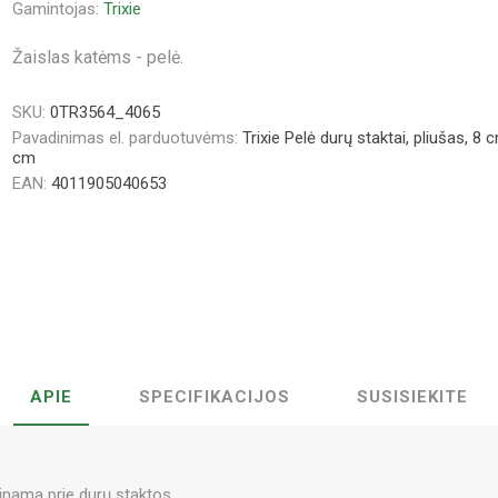
Gamintojas:
Trixie
Žaislas katėms - pelė.
SKU:
0TR3564_4065
Pavadinimas el. parduotuvėms:
Trixie Pelė durų staktai, pliušas, 8
cm
EAN:
4011905040653
APIE
SPECIFIKACIJOS
SUSISIEKITE
binama prie durų staktos.