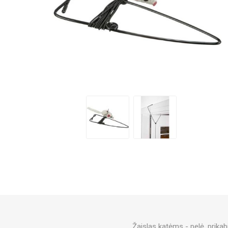
Žaislas katėms - pelė, prika