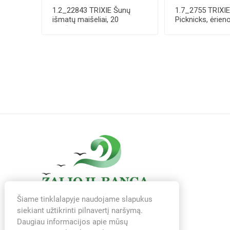
1.2_22843 TRIXIE Šunų
1.7_2755 TRIXI
išmatų maišeliai, 20
Picknicks, ėrien
maišelių-rulone, ...
8 cm, 8 ...
Šiame tinklalapyje naudojame slapukus
siekiant užtikrinti pilnavertį naršymą.
Daugiau informacijos apie mūsų