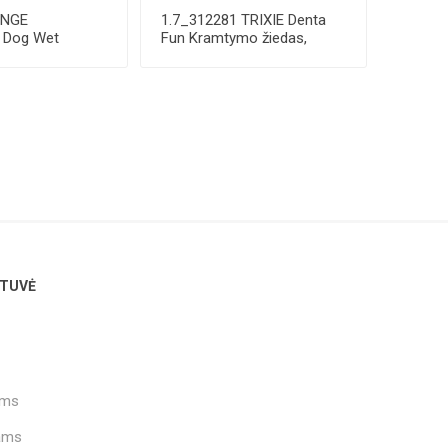
ONGE
1.7_312281 TRIXIE Denta
n Dog Wet
Fun Kramtymo žiedas,
tinal Low Fat
Marmurinė jauti...
TUVĖ
ams
ams