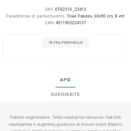
SKU:
0TR2310_23413
Pavadinimas el. parduotuvėms:
Trixie Palutės, 60x90 cm, 8 vnt.
EAN:
4011905234137
78 YRA PREKYBOJE
APIE
SUSISIEKITE
Palutės augintiniams. Tinka naudojimui namuose. Gali būti
naudojamas ir augintinių guoliuose ar lovose esant šlapimo