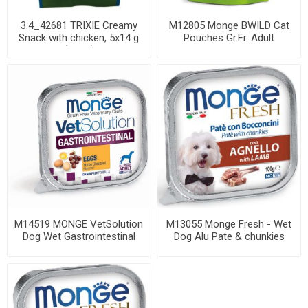
3.4_42681 TRIXIE Creamy
M12805 Monge BWILD Cat
Snack with chicken, 5x14 g
Pouches Gr.Fr. Adult
(pak.6)
Sterilised Wild ...
M14519 MONGE VetSolution
M13055 Monge Fresh - Wet
Dog Wet Gastrointestinal
Dog Alu Pate & chunkies
Low Fat 15...
lamb 100 g