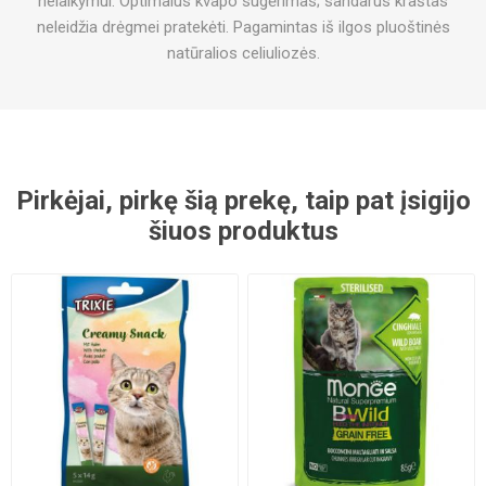
nelaikymui. Optimalus kvapo sugėrimas; sandarus kraštas
neleidžia drėgmei pratekėti. Pagamintas iš ilgos pluoštinės
natūralios celiuliozės.
Pirkėjai, pirkę šią prekę, taip pat įsigijo
šiuos produktus