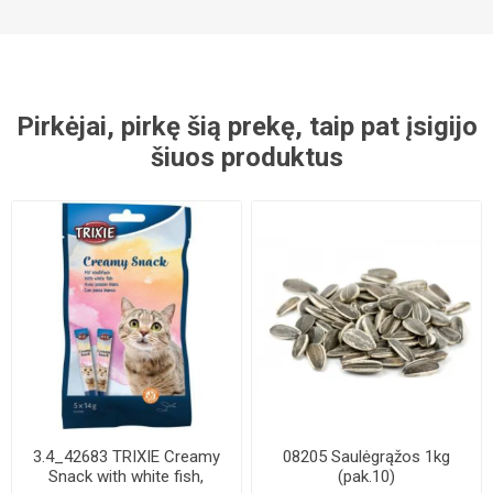
Pirkėjai, pirkę šią prekę, taip pat įsigijo
šiuos produktus
3.4_42683 TRIXIE Creamy
08205 Saulėgrąžos 1kg
Snack with white fish,
(pak.10)