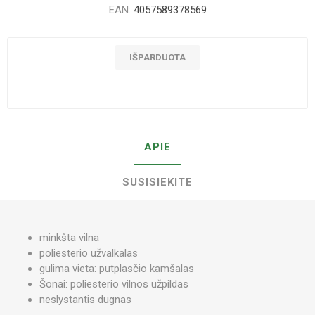
EAN:
4057589378569
IŠPARDUOTA
APIE
SUSISIEKITE
minkšta vilna
poliesterio užvalkalas
gulima vieta: putplasčio kamšalas
Šonai: poliesterio vilnos užpildas
neslystantis dugnas