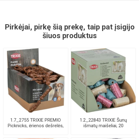
Pirkėjai, pirkę šią prekę, taip pat įsigijo
šiuos produktus
1.7_2755 TRIXIE PREMIO
1.2_22843 TRIXIE Šunų
Picknicks, ėrienos dešrelės,
išmatų maišeliai, 20
8 cm, 8 ...
maišelių-rulone, ...