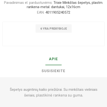
Pavadinimas el. parduotuvėms:
Trixie Minkštas šepetys, plastm.
rankena-metal. dantukai, 12x16cm
EAN:
4011905240572
6 YRA PREKYBOJE
APIE
SUSISIEKITE
Šepetys augintinių kailio priežiūrai. Su minkštais vieliniais
plastikinė rankena su guma.
šeriais;