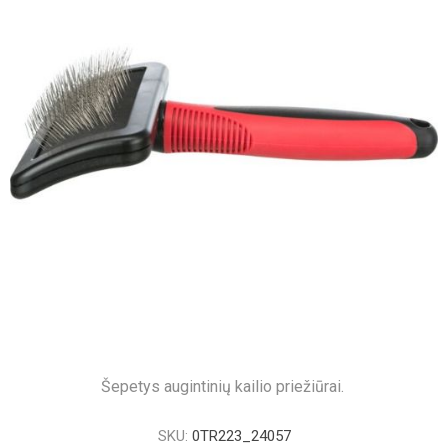
Šepetys augintinių kailio priežiūrai.
SKU:
0TR223_24057