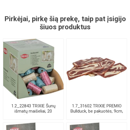
Pirkėjai, pirkę šią prekę, taip pat įsigijo
šiuos produktus
1.2_22843 TRIXIE Šunų
1.7_31602 TRIXIE PREMIO
išmatų maišeliai, 20
Bullduck, be pakuotės, 9cm,
maišelių-rulone, ...
11 g (pa...