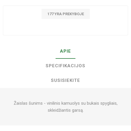
177 YRA PREKYBOJE
APIE
SPECIFIKACIJOS
SUSISIEKITE
Žaislas šunims - vinilinis kamuolys su bukais spygliais,
skleidžiantis garsą.