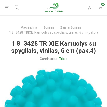
0
Pagrindinis
Šunims
Žaislai šunims
1.8_3428 TRIXIE Kamuolys su spygliais, vinilas, 6 cm (pak.4)
1.8_3428 TRIXIE Kamuolys su
spygliais, vinilas, 6 cm (pak.4)
Gamintojas:
Trixie