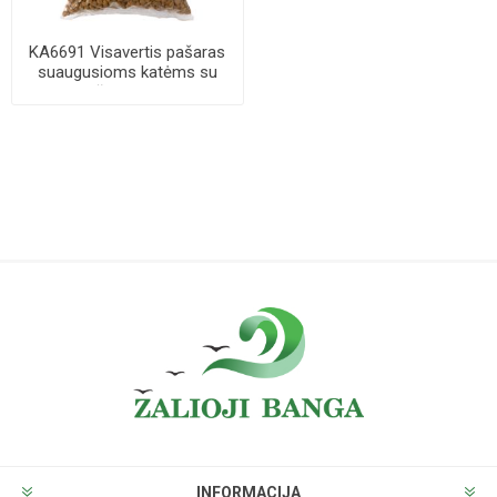
KA6691 Visavertis pašaras
suaugusioms katėms su
vištiena 1kg
INFORMACIJA