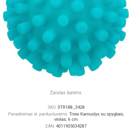
Žaislas šunims.
SKU:
0TR188_3428
Pavadinimas el. parduotuvėms:
Trixie Kamuolys su spygliais,
vinilas, 6 cm
EAN:
4011905034287