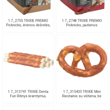
1.7_2755 TRIXIE PREMIO
1.7_2748 TRIXIE PREMIO
Picknicks, ėrienos dešrelės,
Picknicks, jautienos
8 cm, 8 ...
dešrelės, 8 cm, ...
1.7_313741 TRIXIE Denta
1.7_315433 TRIXIE Mini
Fun Ritinys kramtymui,
Riestainis su vištiena, be
apsuktas anti...
pakuotės, ...