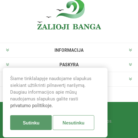
INFORMACIJA
PASKYRA
Šiame tinklalapyje naudojame slapukus
PARDUOTUVĖ
siekiant užtikrinti pilnavertį naršymą.
Daugiau informacijos apie mūsų
naudojamus slapukus galite rasti
privatumo politikoje.
Sistema -
nopCommerce
© 2026 Žalioji banga. Visos teisės saugomos.
Sutinku
Nesutinku
Sprendimas -