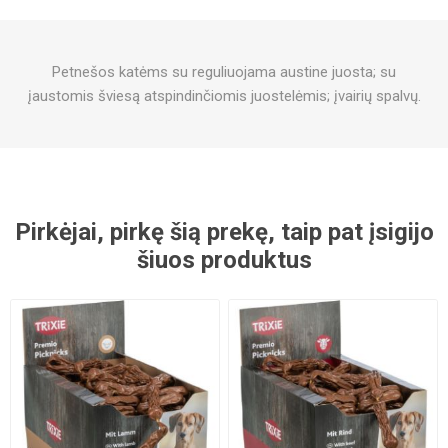
Petnešos katėms su reguliuojama austine juosta; su
įaustomis šviesą atspindinčiomis juostelėmis; įvairių spalvų.
Pirkėjai, pirkę šią prekę, taip pat įsigijo
šiuos produktus