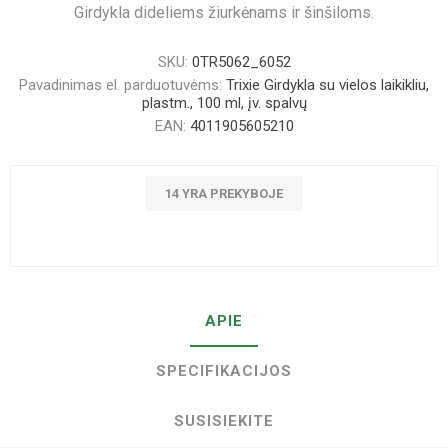
Girdykla dideliems žiurkėnams ir šinšiloms.
SKU:
0TR5062_6052
Pavadinimas el. parduotuvėms:
Trixie Girdykla su vielos laikikliu,
plastm., 100 ml, įv. spalvų
EAN:
4011905605210
14 YRA PREKYBOJE
APIE
SPECIFIKACIJOS
SUSISIEKITE