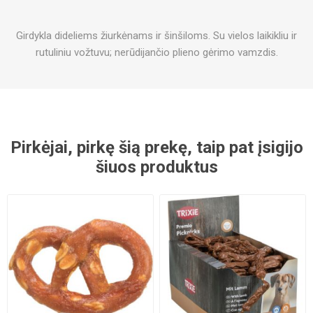
Girdykla dideliems žiurkėnams ir šinšiloms. Su vielos laikikliu ir
rutuliniu vožtuvu; nerūdijančio plieno gėrimo vamzdis.
Pirkėjai, pirkę šią prekę, taip pat įsigijo
šiuos produktus