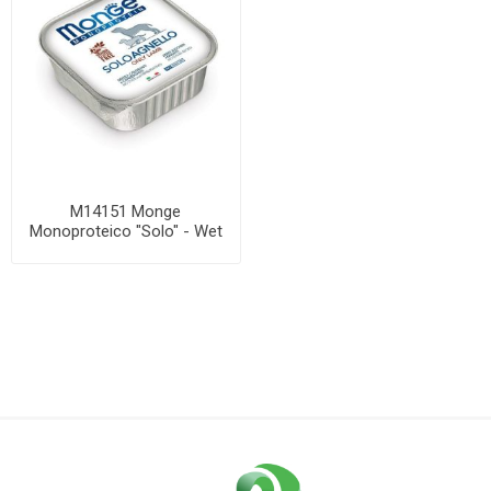
M14151 Monge
Monoproteico "Solo" - Wet
Dog Pate 100% lamb 15...