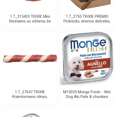
1.7_315433 TRIXIE Mini
1.7_2755 TRIXIE PREMIO
Riestainis su vištiena, be
Picknicks, ėrienos dešrelės,
pakuotės, ...
8 cm, 8 ...
1.7_27647 TRIXIE
M13055 Monge Fresh - Wet
Kramtomasis ritinys,
Dog Alu Pate & chunkies
antienos įdaras, be pa...
lamb 100 g