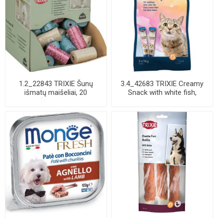
1.2_22843 TRIXIE Šunų
3.4_42683 TRIXIE Creamy
išmatų maišeliai, 20
Snack with white fish,
maišelių-rulone, ...
skanėstas kat...