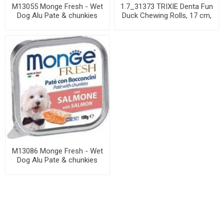
M13055 Monge Fresh - Wet
1.7_31373 TRIXIE Denta Fun
Dog Alu Pate & chunkies
Duck Chewing Rolls, 17 cm,
lamb 100 g
3 vnt....
M13086 Monge Fresh - Wet
Dog Alu Pate & chunkies
salmon 100 ...