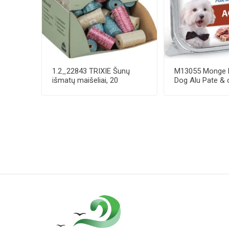
1.2_22843 TRIXIE Šunų
M13055 Monge F
išmatų maišeliai, 20
Dog Alu Pate & 
maišelių-rulone, ...
lamb 100 g