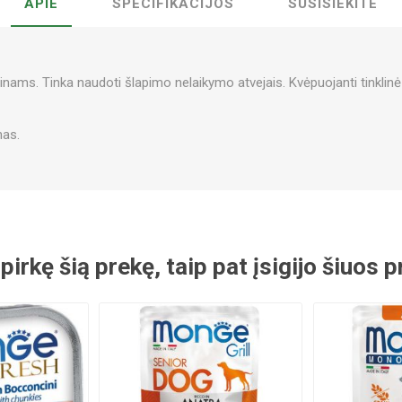
APIE
SPECIFIKACIJOS
SUSISIEKITE
nams. Tinka naudoti šlapimo nelaikymo atvejais. Kvėpuojanti tinklin
nas.
 pirkę šią prekę, taip pat įsigijo šiuos