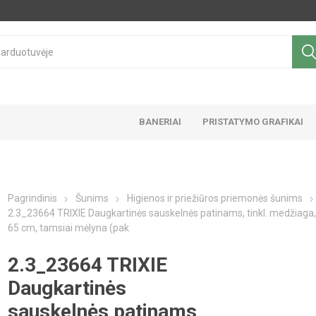
BANERIAI
PRISTATYMO GRAFIKAI
Pagrindinis
Šunims
Higienos ir priežiūros priemonės šunims
2.3_23664 TRIXIE Daugkartinės sauskelnės patinams, tinkl. medžiaga,
65 cm, tamsiai mėlyna (pak
2.3_23664 TRIXIE
Daugkartinės
sauskelnės patinams,