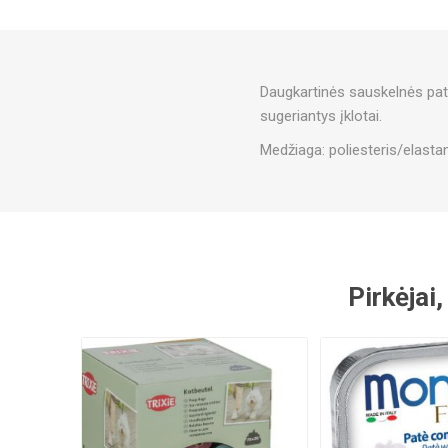
Daugkartinės sauskelnės pati
sugeriantys įklotai.
Medžiaga: poliesteris/elasta
Pirkėjai,