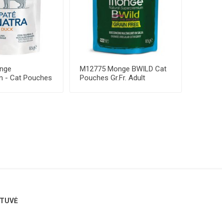
nge
M12775 Monge BWILD Cat
n - Cat Pouches
Pouches Gr.Fr. Adult
UCK 85 g ...
Anchovies and Ve...
TUVĖ