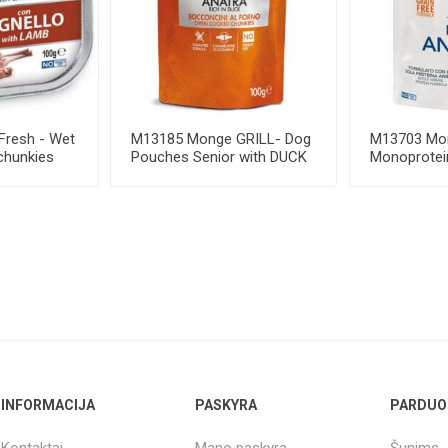
resh - Wet
M13185 Monge GRILL- Dog
M13703 Mo
chunkies
Pouches Senior with DUCK
Monoprotei
100 g
Pate Adult D
INFORMACIJA
PASKYRA
PARDUO
Kontaktai
Mano paskyra
Šunims