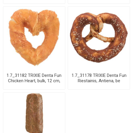
Codfish, Shrimps...
Sterilised Salmo...
1.7_31182 TRIXIE Denta Fun
1.7_31178 TRIXIE Denta Fun
Chicken Heart, bulk, 12 cm,
Riestainis, Antiena, be
70 g ...
pakuotės,...