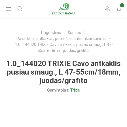
0
Pagrindinis
Šunims
Pavadėliai, antkakliai, petnešos, antsnukiai šunims
1.0_144020 TRIXIE Cavo antkaklis pusiau smaug., L 47-
55cm/18mm, juodas/grafito
1.0_144020 TRIXIE Cavo antkaklis
pusiau smaug., L 47-55cm/18mm,
juodas/grafito
Gamintojas:
Trixie