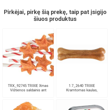
Pirkėjai, pirkę šią prekę, taip pat įsigijo
šiuos produktus
TRX_92745 TRIXIE Xmas
1.7_2640 TRIXIE
Vištienos saldainis ant
Kramtomas kaulas,
pagaliuko, be ...
presuotas, 13 cm, 60 g (pa...