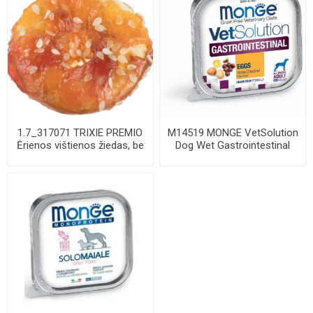
1.7_317071 TRIXIE PREMIO
M14519 MONGE VetSolution
Ėrienos vištienos žiedas, be
Dog Wet Gastrointestinal
pakuot...
Low Fat 15...