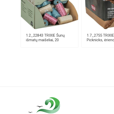
1.2_22843 TRIXIE Šunų
1.7_2755 TRIXI
išmatų maišeliai, 20
Picknicks, ėrien
maišelių-rulone, ...
8 cm, 8 ...