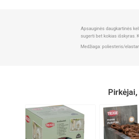
Apsauginės daugkartinės kelna
sugerti bet kokias išskyras. 
Medžiaga: poliesteris/elasta
Pirkėjai,