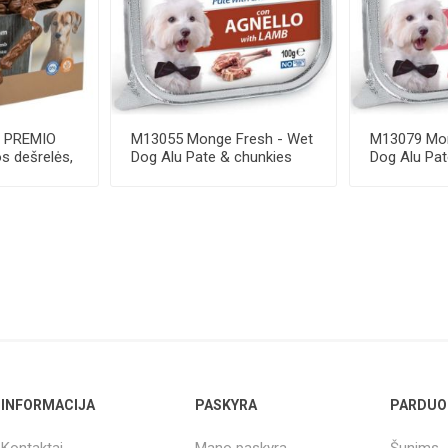
E PREMIO
M13055 Monge Fresh - Wet
M13079 Mon
os dešrelės,
Dog Alu Pate & chunkies
Dog Alu Pat
lamb 100 g
beef 100 g
INFORMACIJA
PASKYRA
PARDUO
Kontaktai
Mano paskyra
Šunims