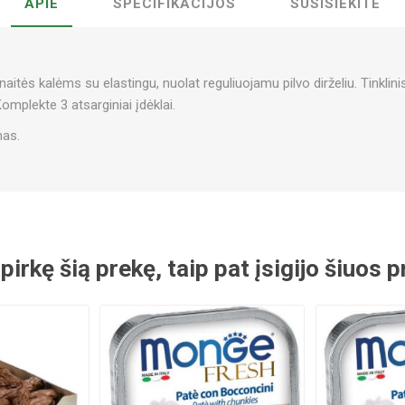
APIE
SPECIFIKACIJOS
SUSISIEKITE
itės kalėms su elastingu, nuolat reguliuojamu pilvo dirželiu. Tinklinis
Komplekte 3 atsarginiai įdėklai.
nas.
 pirkę šią prekę, taip pat įsigijo šiuos