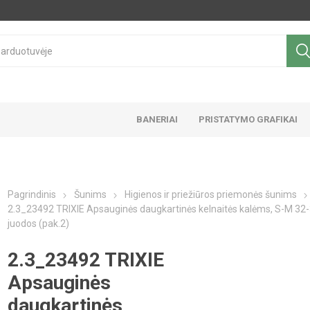
BANERIAI
PRISTATYMO GRAFIKAI
Pagrindinis
Šunims
Higienos ir priežiūros priemonės šunims
2.3_23492 TRIXIE Apsauginės daugkartinės kelnaitės kalėms, S-M 32
juodos (pak.2)
2.3_23492 TRIXIE
Apsauginės
daugkartinės