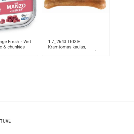
ge Fresh - Wet
1.7_2640 TRIXIE
e & chunkies
Kramtomas kaulas,
presuotas, 13 cm, 60 g (pa...
TUVĖ