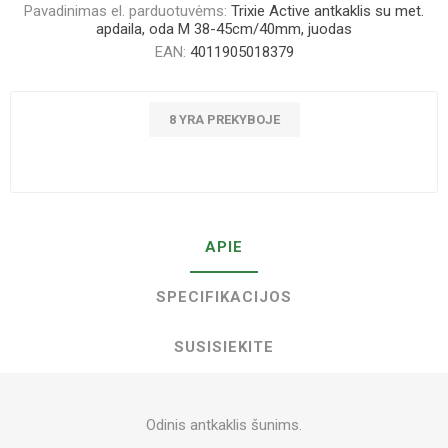
Pavadinimas el. parduotuvėms:
Trixie Active antkaklis su met.
apdaila, oda M 38-45cm/40mm, juodas
EAN:
4011905018379
8 YRA PREKYBOJE
APIE
SPECIFIKACIJOS
SUSISIEKITE
Odinis antkaklis šunims.