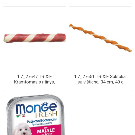
dešrelės, 8 cm, ...
8 cm, 8 ...
1.7_27647 TRIXIE
1.7_27651 TRIXIE Suktukai
Kramtomasis ritinys,
su vištiena, 34 cm, 40 g
antienos įdaras, be pa...
(pak.50) ...