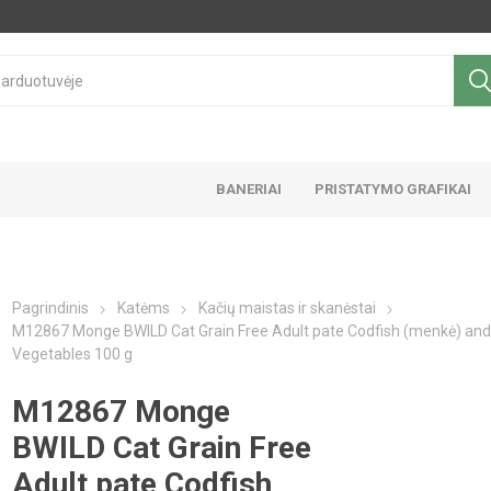
BANERIAI
PRISTATYMO GRAFIKAI
Pagrindinis
Katėms
Kačių maistas ir skanėstai
M12867 Monge BWILD Cat Grain Free Adult pate Codfish (menkė) an
Vegetables 100 g
M12867 Monge
BWILD Cat Grain Free
Adult pate Codfish