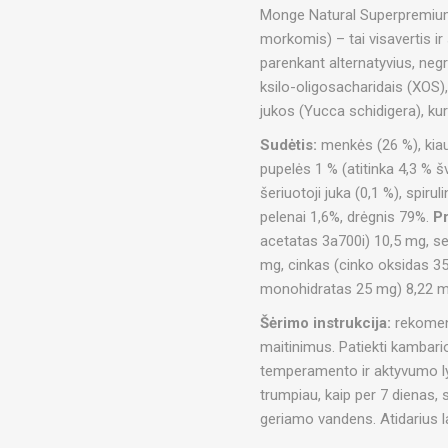
Monge Natural Superpremium 
morkomis) – tai visavertis i
parenkant alternatyvius, negr
ksilo-oligosacharidais (XOS)
jukos (Yucca schidigera), ku
Sudėtis:
menkės (26 %), kiau
pupelės 1 % (atitinka 4,3 % šv
šeriuotoji juka (0,1 %), spirul
pelenai 1,6%, drėgnis 79%.
Pr
acetatas 3a700i) 10,5 mg, s
mg, cinkas (cinko oksidas 35 
monohidratas 25 mg) 8,22 mg
Šėrimo instrukcija:
rekomend
maitinimus. Patiekti kambari
temperamento ir aktyvumo ly
trumpiau, kaip per 7 dienas, 
geriamo vandens. Atidarius la