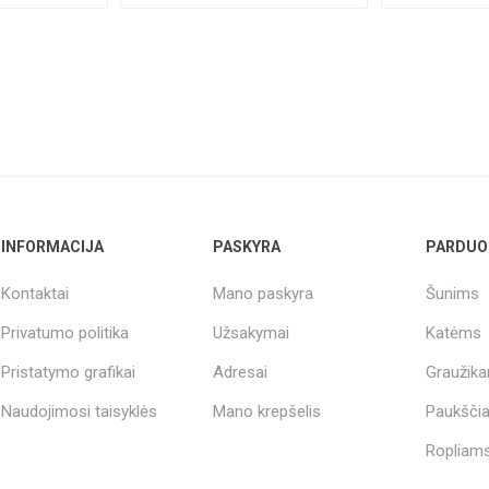
INFORMACIJA
PASKYRA
PARDUO
Kontaktai
Mano paskyra
Šunims
Privatumo politika
Užsakymai
Katėms
Pristatymo grafikai
Adresai
Graužik
Naudojimosi taisyklės
Mano krepšelis
Paukšči
Ropliams