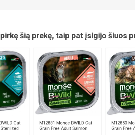
 pirkę šią prekę, taip pat įsigijo šiuos
BWILD Cat
M12881 Monge BWILD Cat
M12850 Mo
Sterilized
Grain Free Adult Salmon
Grain Free 
and Vegetable...
pate Buff...