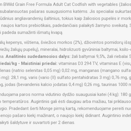
BWild Grain Free Formula Adult Cat Codfish with vegetables (žalios
r subalansuotas pašaras suaugusioms katėms. Jis specialiai sukurtas j
ūdinius angliavandenių šaltinius, tokius kaip žaliosios pupelės ir mo
, naujos kartos prebiotikais, padedančiais palaikyti žarnyno sveikatą.
ri padeda sumažinti išmatų kvapą.
lių kepenys, vištiena, šviežios morkos (2%), džiovintos pomidorų išs
iežių žaliųjų pupelių), mineralai, hidrolizuoti gyvūniniai baltymai, ksil
ina.
Analitinės sudedamosios dalys:
žali baltymai 9,5%, žali riebalai 
iedai/kg - Maistiniai priedai:
vitaminas D3 294 TV, vitaminas E (vis
elenas (natrio selenitas 0,05 mg) 0,02 mg, manganas (mangano sulf
mg): 28,1 mg, varis (vario (II) sulfato pentahidratas 3 mg) 0,76 mg, ge
, jodas (bevandenis kalcio jodatas 0,4 mg) 0,26 mg, taurinas 1000 
uojama paros norma vidutinio dydžio suaugusiai katei (4 kg): 180 g, 
o temperatūros. Augintinis gali ėsti daugiau arba mažiau, tai priklau
gio. Pradedant šerti Monge pirmą kartą, rekomenduojame pereiti nuo 
senojo pašaro kiekį mažinant, o naujojo kiekį didinant. Augintinio indel
ikyti šaldytuve ir suvartoti per 2 dienas.