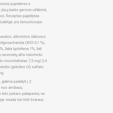
iomis pupelėmis ir
ūsų katės gerovei užtikrinti,
rkos. Receptas papildytas
 Sudėtyje yra šeriuotosops
paudos, džiovintos žaliosios
o-oligosacharidai (XOS 0,1 %),
5%, žalia ląsteliena 1%, žali
ų racematų alfa-tokoferilo
ato monohidratas 7,5 mg) 2,4
ležis (geležies (II) sulfato
mg.
galima padalyti į 2
so nuo amžiaus,
kito pašaro palaipsniui, ne
yje visada turi būti švaraus