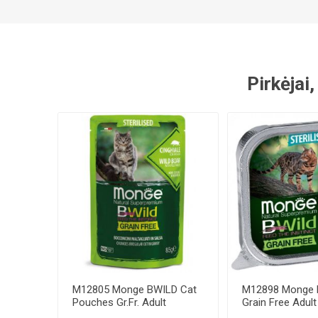
Pirkėjai,
M12805 Monge BWILD Cat
M12898 Monge 
Pouches Gr.Fr. Adult
Grain Free Adult 
Sterilised Wild ...
Tuna and ...