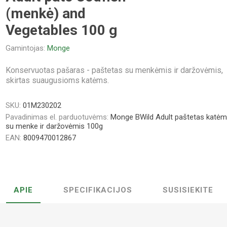
(menkė) and
Vegetables 100 g
Gamintojas:
Monge
Konservuotas pašaras - paštetas su menkėmis ir daržovėmis,
skirtas suaugusioms katėms.
SKU:
01M230202
Pavadinimas el. parduotuvėms:
Monge BWild Adult paštetas katėm
su menke ir daržovėmis 100g
EAN:
8009470012867
APIE
SPECIFIKACIJOS
SUSISIEKITE