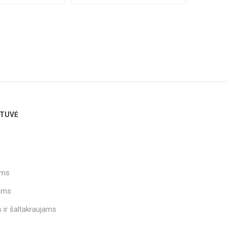
TUVĖ
ams
ams
 ir šaltakraujams