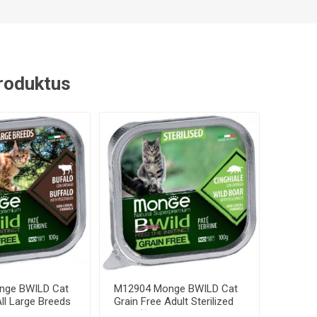
 produktus
nge BWILD Cat
M12904 Monge BWILD Cat
All Large Breeds
Grain Free Adult Sterilized
Boar (šer...